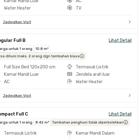
Kamar Mandi Luar
AC
Water Heater
TV
Jadwalkan Visit
gular Full B
Lihat Detail
arga untuk 1 orang
10.8 m²
isa dihuni maks. 2 orang dgn tambahan biaya
Full Size Bed 120x200 cm
Termasuk Listrik
Kamar Mandi Luar
Jendela arah luar
AC
Water Heater
Jadwalkan Visit
ompact Full C
Lihat Detail
arga untuk 1 orang
8.42 m²
Tambahan penghuni tidak diperbolehkan
Termasuk Listrik
Kamar Mandi Dalam