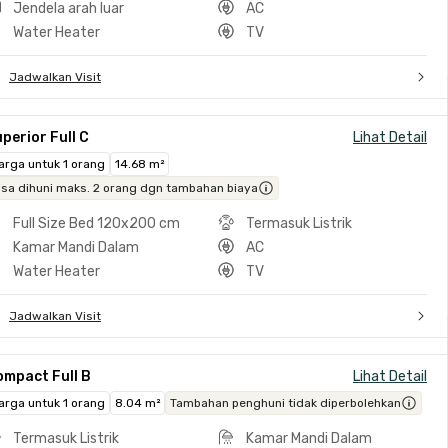
Jendela arah luar
AC
Water Heater
TV
Jadwalkan Visit
perior Full C
Lihat Detail
arga untuk 1 orang
14.68 m²
isa dihuni maks. 2 orang dgn tambahan biaya
Full Size Bed 120x200 cm
Termasuk Listrik
Kamar Mandi Dalam
AC
Water Heater
TV
Jadwalkan Visit
ompact Full B
Lihat Detail
arga untuk 1 orang
8.04 m²
Tambahan penghuni tidak diperbolehkan
Termasuk Listrik
Kamar Mandi Dalam