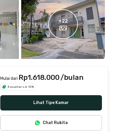
+
22
Rp1.618.000
/bulan
Mulai dari
3 voucher s.d. 10%
Lihat Tipe Kamar
Chat Rukita