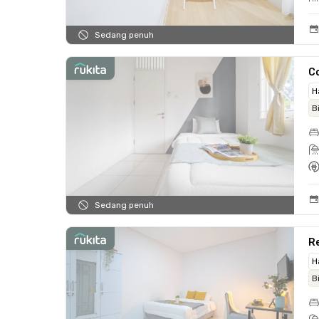
Sedang penuh
C
H
B
Sedang penuh
Re
H
B