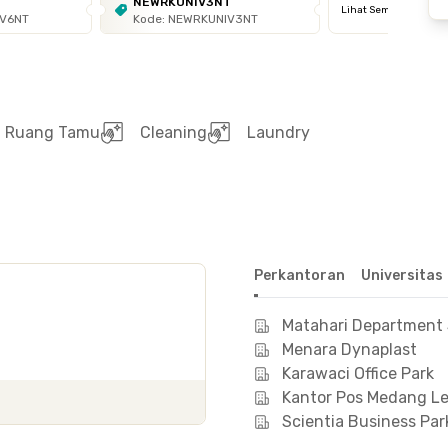
T
NEWRKUNIV3NT
Lihat Semua
IV6NT
Kode: NEWRKUNIV3NT
Ruang Tamu
Cleaning
Laundry
Perkantoran
Universitas
Matahari Department S
Menara Dynaplast
Karawaci Office Park
Kantor Pos Medang Le
Scientia Business Par