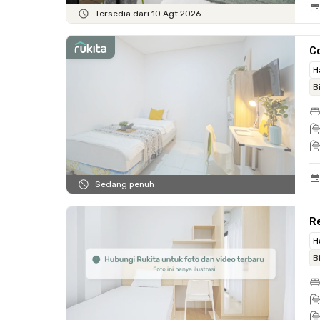
Tersedia dari 10 Agt 2026
C
H
B
Sedang penuh
Re
H
B