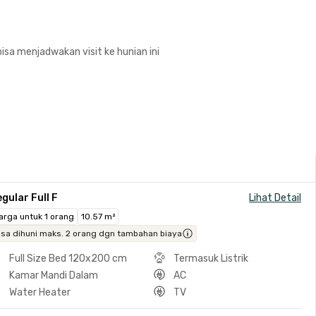
isa menjadwakan visit ke hunian ini
gular Full F
Lihat Detail
arga untuk 1 orang
10.57 m²
isa dihuni maks. 2 orang dgn tambahan biaya
Full Size Bed 120x200 cm
Termasuk Listrik
Kamar Mandi Dalam
AC
Water Heater
TV