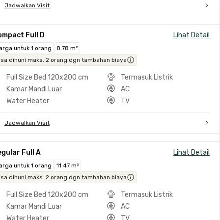
Jadwalkan Visit
ompact Full D
Lihat Detail
arga untuk 1 orang
8.78 m²
isa dihuni maks. 2 orang dgn tambahan biaya
Full Size Bed 120x200 cm
Termasuk Listrik
Kamar Mandi Luar
AC
Water Heater
TV
Jadwalkan Visit
gular Full A
Lihat Detail
arga untuk 1 orang
11.47 m²
isa dihuni maks. 2 orang dgn tambahan biaya
Full Size Bed 120x200 cm
Termasuk Listrik
Kamar Mandi Luar
AC
Water Heater
TV