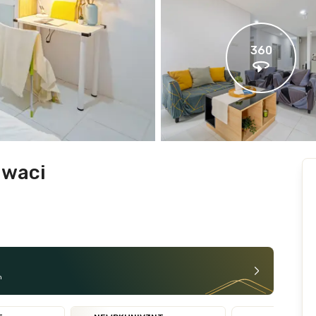
360
awaci
n