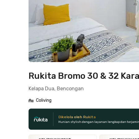
Rukita Bromo 30 & 32 Kar
Kelapa Dua, Bencongan
Coliving
Dikelola oleh Rukita
Hunian stylish dengan layanan lengkap dan terjami