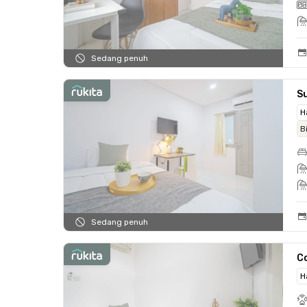
Sedang penuh
Su
H
B
Sedang penuh
C
H