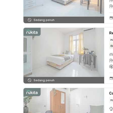
Sedang penuh
Re
H
B
Sedang penuh
C
H