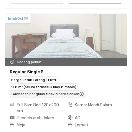
Sedang penuh
Regular Single B
Harga untuk 1 orang
Putri
11.8 m² (belum termasuk luas k. mandi)
Tambahan penghuni tidak diperbolehkan
Full Size Bed 120x200
Kamar Mandi Dalam
cm
Jendela arah dalam
AC
Meja
Lemari