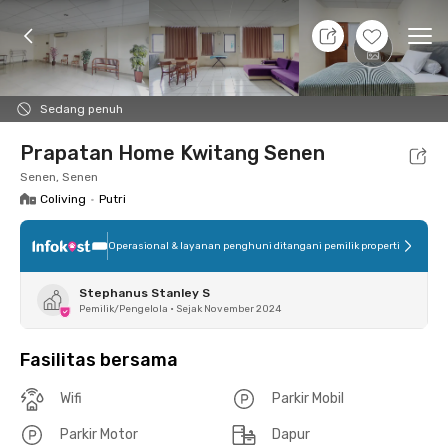
10 Agt 26 - Belum tahu
+
2
Ope
Foto
Fasilitas bersama
Lokasi
Kamar
Atura
Sedang penuh
Prapatan Home Kwitang Senen
Senen, Senen
Coliving
•
Putri
Operasional & layanan penghuni ditangani pemilik properti
Stephanus Stanley S
Pemilik/Pengelola
•
Sejak November 2024
Fasilitas bersama
Wifi
Parkir Mobil
Parkir Motor
Dapur