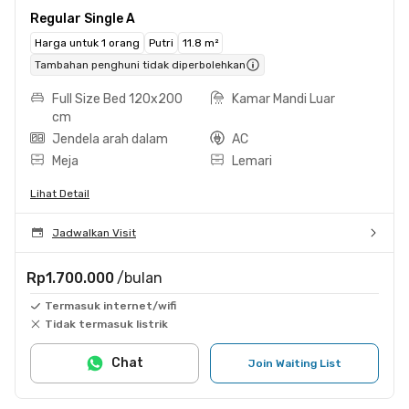
Regular Single A
Harga untuk 1 orang
Putri
11.8 m²
Tambahan penghuni tidak diperbolehkan
Full Size Bed 120x200
Kamar Mandi Luar
cm
Jendela arah dalam
AC
Meja
Lemari
Lihat Detail
Jadwalkan Visit
Rp1.700.000
/bulan
Termasuk internet/wifi
Tidak termasuk listrik
Chat
Join Waiting List