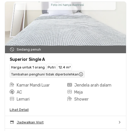
Sedang penuh
Superior Single A
Harga untuk 1 orang
Putri
12.4 m²
Tambahan penghuni tidak diperbolehkan
Kamar Mandi Luar
Jendela arah dalam
AC
Meja
Lemari
Shower
Lihat Detail
Jadwalkan Visit