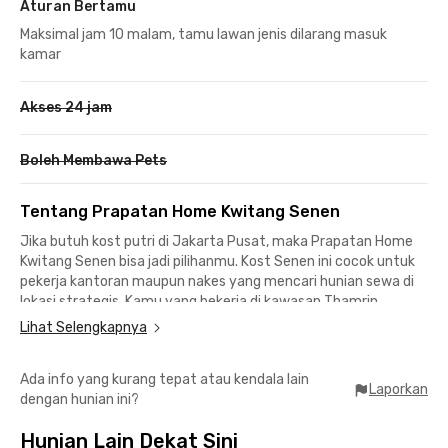
Aturan Bertamu
Maksimal jam 10 malam, tamu lawan jenis dilarang masuk
kamar
Akses 24 jam
Boleh Membawa Pets
Tentang Prapatan Home Kwitang Senen
Jika butuh kost putri di Jakarta Pusat, maka Prapatan Home
Kwitang Senen bisa jadi pilihanmu. Kost Senen ini cocok untuk
pekerja kantoran maupun nakes yang mencari hunian sewa di
lokasi strategis. Kamu yang bekerja di kawasan Thamrin,
Menteng, maupun Matraman bisa mencapai kantor paling lama
Lihat Selengkapnya
20 menit berkendara.
Ada info yang kurang tepat atau kendala lain
Buat nakes, nih, RS Kramat 128 cuma 8 menit, RS Cikini
Laporkan
dengan hunian ini?
berjarak 11 menit dari kost putri Kwitang ini, sementara RSCM
dan RS St. Carolus bisa dicapai sekitar 15 menit berkendara.
Hunian Lain Dekat Sini
Ideal juga buat mahasiswi Universitas Indonesia Kampus