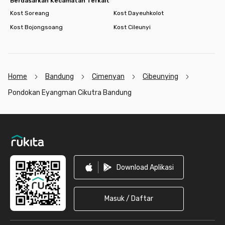
Berdasarkan Kecamatan Terkait
Kost Soreang
Kost Dayeuhkolot
Kost Bojongsoang
Kost Cileunyi
Home
Bandung
Cimenyan
Cibeunying
Pondokan Eyangman Cikutra Bandung
Footer
Download Aplikasi
Masuk / Daftar