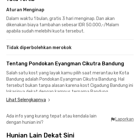
Aturan Menginap
Dalam waktu 1 bulan, gratis 3 hari menginap. Dan akan
dikenakan biaya tambahan sebesar IDR 50.000,-/Malam
apabila sudah melebihi kuota tersebut.
Tidak diperbolehkan merokok
Tentang Pondokan Eyangman Cikutra Bandung
Salah satu kost yang layak kamu pilih saat merantau ke Kota
Bandung adalah Pondokan Eyangman Cikutra Bandung. Hal
tersebut bukan tanpa alasan karena kost Cigadung Bandung ini
lokasinya dekat dengan kampus ternama Bandung.
Lihat Selengkapnya
Hanya butuh sekitar 10-15 menit perjalanan saja untuk kamu
mencapai ITB, Unpad Dipati Ukur, Universitas Katolik
Ada info yang kurang tepat atau kendala lain
Parahyangan, hingga Poltekpar NHI Bandung. Kost Cikutra juga
Laporkan
dengan hunian ini?
strategis ke berbagai gedung perkantoran Bandung, sebut saja
area Gedung Sate, Dago, Dipati Ukur, maupun Jalan Asia Afrika.
Hunian Lain Dekat Sini