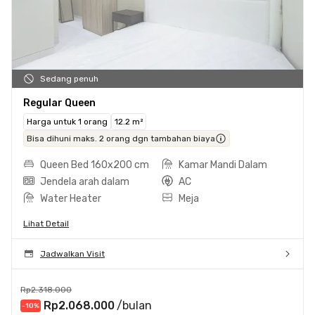
Sedang penuh
Regular Queen
Harga untuk 1 orang
12.2 m²
Bisa dihuni maks. 2 orang dgn tambahan biaya
Queen Bed 160x200 cm
Kamar Mandi Dalam
Jendela arah dalam
AC
Water Heater
Meja
Lihat Detail
Jadwalkan Visit
Rp2.318.000
Rp2.068.000
/bulan
-10
%