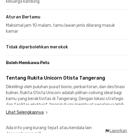
keluarga kandung.
Aturan Bertamu
Maksimal jam 10 malam, tamu lawan jenis dilarang masuk
kamar
Tidak diperbolehkan merokok
Boleh Membawa Pets
Tentang Rukita Unicorn Otista Tangerang
Dikelilingi oleh puluhan pusat bisnis, perkantoran, dan destinasi
kuliner, Rukita Otista Unicorn adalah pilihan coliving ideal bagi
kamu yang beraktivitas di Tangerang. Dengan lokasi strategis
dan fasilitas eksklusif, tinggal di sini membuat segalanya lebih
praktis dan nyaman.
Lihat Selengkapnya
Kost Tangerang ini hanya 10 menit jalan kaki ke Stasiun
Ada info yang kurang tepat atau kendala lain
Tangerang, sehingga mobilitas ke berbagai tempat menjadi
Laporkan