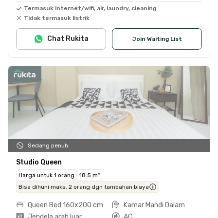
Termasuk internet/wifi, air, laundry, cleaning
Tidak termasuk listrik
Chat Rukita
Join Waiting List
Sedang penuh
Studio Queen
Harga untuk 1 orang
18.5 m²
Bisa dihuni maks. 2 orang dgn tambahan biaya
Queen Bed 160x200 cm
Kamar Mandi Dalam
Jendela arah luar
AC