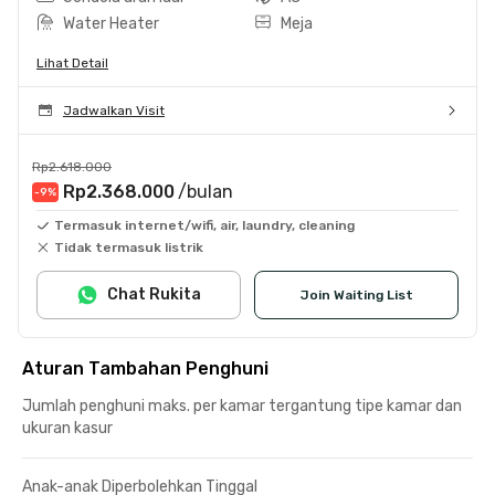
Water Heater
Meja
Lihat Detail
Jadwalkan Visit
Rp2.618.000
Rp2.368.000
/bulan
-9
%
Termasuk internet/wifi, air, laundry, cleaning
Tidak termasuk listrik
Chat Rukita
Join Waiting List
Aturan Tambahan Penghuni
Jumlah penghuni maks. per kamar tergantung tipe kamar dan
ukuran kasur
Anak-anak Diperbolehkan Tinggal