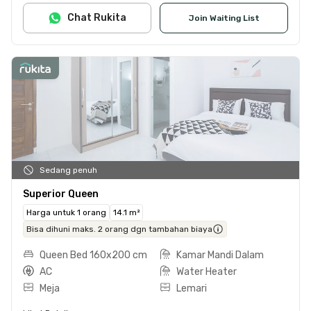
Chat Rukita
Join Waiting List
Sedang penuh
Superior Queen
Harga untuk 1 orang
14.1 m²
Bisa dihuni maks. 2 orang dgn tambahan biaya
Queen Bed 160x200 cm
Kamar Mandi Dalam
AC
Water Heater
Meja
Lemari