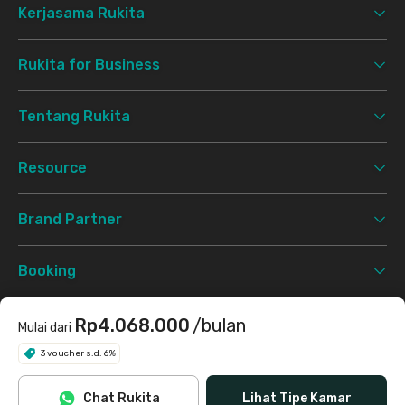
Kerjasama Rukita
Rukita for Business
Tentang Rukita
Resource
Brand Partner
Booking
Support
Rp4.068.000
/bulan
Mulai dari
3 voucher s.d. 6%
Syarat & Ketentuan
Kebijakan Privasi
©
2026 Rukita. All rights reserved.
Chat Rukita
Lihat Tipe Kamar