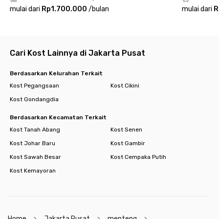
Kudus Menteng. Hunian ideal bagi kamu yang menginginkan
mulai dari
Rp1.700.000
/
bulan
mulai dari
R
kenyamanan di tengah dinamika ibu kota!
Cari Kost Lainnya di Jakarta Pusat
Berdasarkan Kelurahan Terkait
Kost Pegangsaan
Kost Cikini
Kost Gondangdia
Berdasarkan Kecamatan Terkait
Kost Tanah Abang
Kost Senen
Kost Johar Baru
Kost Gambir
Kost Sawah Besar
Kost Cempaka Putih
Kost Kemayoran
Home
Jakarta Pusat
menteng