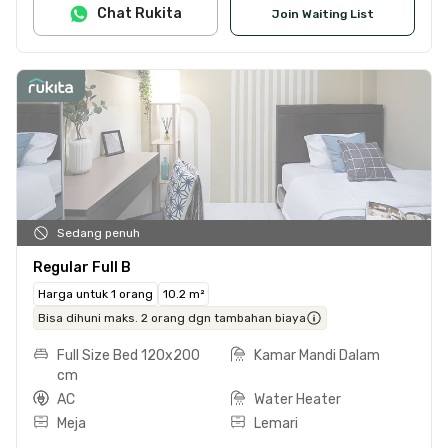
Chat Rukita
Join Waiting List
Sedang penuh
Regular Full B
Harga untuk 1 orang
10.2 m²
Bisa dihuni maks. 2 orang dgn tambahan biaya
Full Size Bed 120x200
Kamar Mandi Dalam
cm
AC
Water Heater
Meja
Lemari