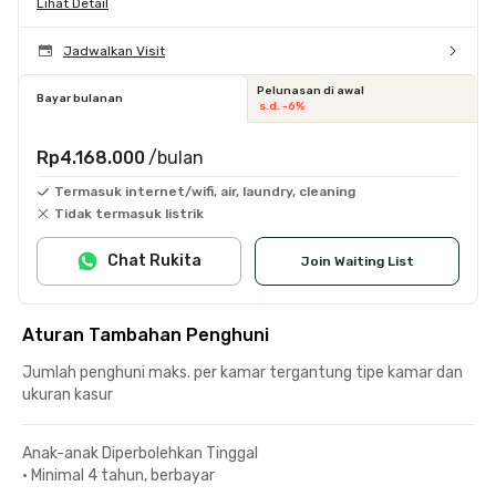
Lihat Detail
Jadwalkan Visit
Pelunasan di awal
Bayar bulanan
s.d. -6%
Rp4.168.000
/bulan
Termasuk internet/wifi, air, laundry, cleaning
Tidak termasuk listrik
Chat Rukita
Join Waiting List
Aturan Tambahan Penghuni
Jumlah penghuni maks. per kamar tergantung tipe kamar dan
ukuran kasur
Anak-anak Diperbolehkan Tinggal
•
Minimal 4 tahun, berbayar