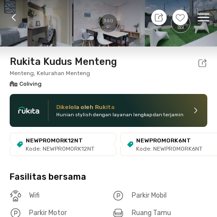
7 Agt 26 - Belum tahu
+
24
Ope
360
Foto
Fasilitas bersama
Lokasi
Kamar
Atura
Rukita Kudus Menteng
Menteng, Kelurahan Menteng
Coliving
Dikelola oleh Rukita
Hunian stylish dengan layanan lengkap dan terjamin
NEWPROMORK12NT
NEWPROMORK6NT
Kode: NEWPROMORK12NT
Kode: NEWPROMORK6NT
Fasilitas bersama
Wifi
Parkir Mobil
Parkir Motor
Ruang Tamu