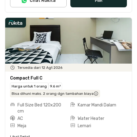
Chat Rukita
Pilih
Tersedia dari 12 Agt 2026
Compact Full C
Harga untuk 1 orang
9.6 m²
Bisa dihuni maks. 2 orang dgn tambahan biaya
Full Size Bed 120x200
Kamar Mandi Dalam
cm
AC
Water Heater
Meja
Lemari
Lihat Detail