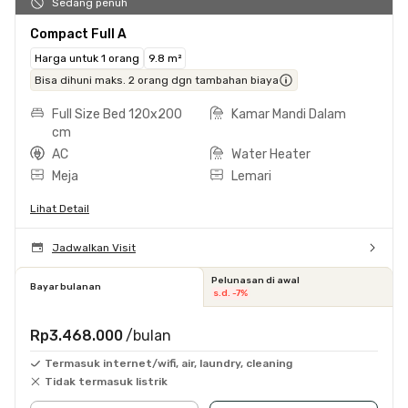
Sedang penuh
Compact Full A
Harga untuk 1 orang
9.8 m²
Bisa dihuni maks. 2 orang dgn tambahan biaya
Full Size Bed 120x200
Kamar Mandi Dalam
cm
AC
Water Heater
Meja
Lemari
Lihat Detail
Jadwalkan Visit
Pelunasan di awal
Bayar bulanan
s.d. -7%
Rp3.468.000
/bulan
Termasuk internet/wifi, air, laundry, cleaning
Tidak termasuk listrik