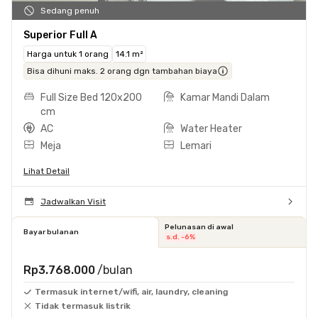
Sedang penuh
Superior Full A
Harga untuk 1 orang
14.1 m²
Bisa dihuni maks. 2 orang dgn tambahan biaya
Full Size Bed 120x200
Kamar Mandi Dalam
cm
AC
Water Heater
Meja
Lemari
Lihat Detail
Jadwalkan Visit
Pelunasan di awal
Bayar bulanan
s.d. -6%
Rp3.768.000
/bulan
Termasuk internet/wifi, air, laundry, cleaning
Tidak termasuk listrik