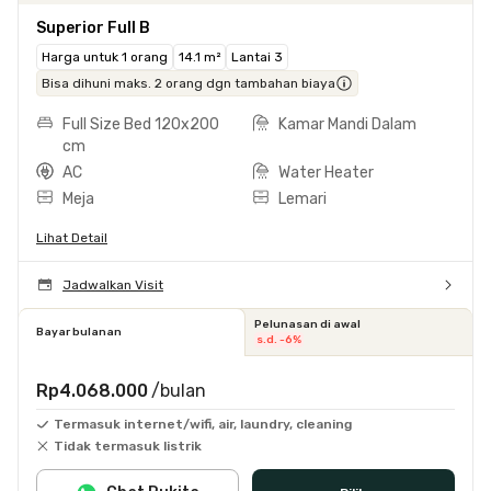
Superior Full B
Harga untuk 1 orang
14.1 m²
Lantai 3
Bisa dihuni maks. 2 orang dgn tambahan biaya
Full Size Bed 120x200
Kamar Mandi Dalam
cm
AC
Water Heater
Meja
Lemari
Lihat Detail
Jadwalkan Visit
Pelunasan di awal
Bayar bulanan
s.d. -6%
Rp4.068.000
/bulan
Termasuk internet/wifi, air, laundry, cleaning
Tidak termasuk listrik