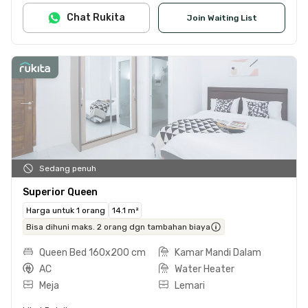
Chat Rukita
Join Waiting List
Sedang penuh
Superior Queen
Harga untuk 1 orang
14.1 m²
Bisa dihuni maks. 2 orang dgn tambahan biaya
Queen Bed 160x200 cm
Kamar Mandi Dalam
AC
Water Heater
Meja
Lemari