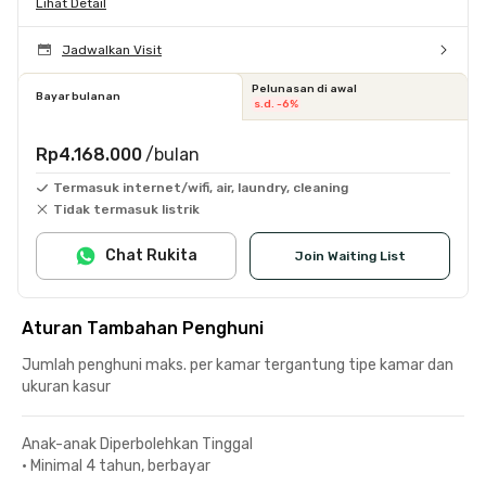
Lihat Detail
Jadwalkan Visit
Pelunasan di awal
Bayar bulanan
s.d. -6%
Rp4.168.000
/bulan
Termasuk internet/wifi, air, laundry, cleaning
Tidak termasuk listrik
Chat Rukita
Join Waiting List
Aturan Tambahan Penghuni
Jumlah penghuni maks. per kamar tergantung tipe kamar dan
ukuran kasur
Anak-anak Diperbolehkan Tinggal
•
Minimal 4 tahun, berbayar