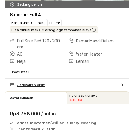
Sedang penuh
Superior Full A
Harga untuk 1 orang
14.1 m²
Bisa dihuni maks. 2 orang dgn tambahan biaya
Full Size Bed 120x200
Kamar Mandi Dalam
cm
AC
Water Heater
Meja
Lemari
Lihat Detail
Jadwalkan Visit
Pelunasan di awal
Bayar bulanan
s.d. -6%
Rp3.768.000
/bulan
Termasuk internet/wifi, air, laundry, cleaning
Tidak termasuk listrik