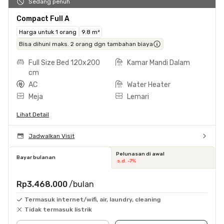
Sedang penuh
Compact Full A
Harga untuk 1 orang
9.8 m²
Bisa dihuni maks. 2 orang dgn tambahan biaya
Full Size Bed 120x200
Kamar Mandi Dalam
cm
AC
Water Heater
Meja
Lemari
Lihat Detail
Jadwalkan Visit
Pelunasan di awal
Bayar bulanan
s.d. -7%
Rp3.468.000
/bulan
Termasuk internet/wifi, air, laundry, cleaning
Tidak termasuk listrik