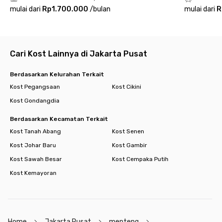
Kudus Menteng. Hunian ideal bagi kamu yang menginginkan
mulai dari
Rp1.700.000
/
bulan
mulai dari
R
kenyamanan di tengah dinamika ibu kota!
Cari Kost Lainnya di Jakarta Pusat
Berdasarkan Kelurahan Terkait
Kost Pegangsaan
Kost Cikini
Kost Gondangdia
Berdasarkan Kecamatan Terkait
Kost Tanah Abang
Kost Senen
Kost Johar Baru
Kost Gambir
Kost Sawah Besar
Kost Cempaka Putih
Kost Kemayoran
Home
Jakarta Pusat
menteng