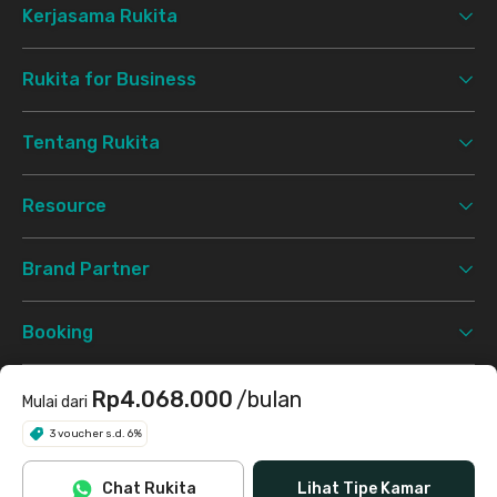
Kerjasama Rukita
Rukita for Business
Tentang Rukita
Resource
Brand Partner
Booking
Support
Rp4.068.000
/bulan
Mulai dari
3 voucher s.d. 6%
Syarat & Ketentuan
Kebijakan Privasi
©
2026 Rukita. All rights reserved.
Chat Rukita
Lihat Tipe Kamar