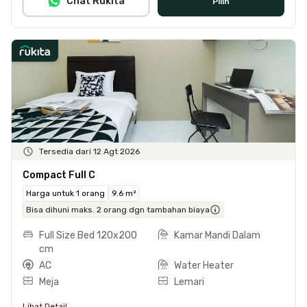
Chat Rukita
Pilih
Tersedia dari 12 Agt 2026
Compact Full C
Harga untuk 1 orang
9.6 m²
Bisa dihuni maks. 2 orang dgn tambahan biaya
Full Size Bed 120x200
Kamar Mandi Dalam
cm
AC
Water Heater
Meja
Lemari
Lihat Detail