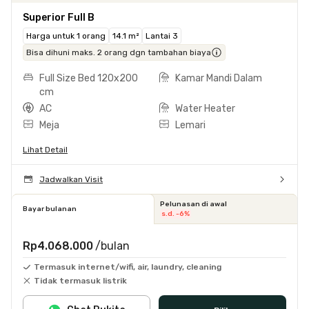
Superior Full B
Harga untuk 1 orang
14.1 m²
Lantai 3
Bisa dihuni maks. 2 orang dgn tambahan biaya
Full Size Bed 120x200
Kamar Mandi Dalam
cm
AC
Water Heater
Meja
Lemari
Lihat Detail
Jadwalkan Visit
Pelunasan di awal
Bayar bulanan
s.d. -6%
Rp4.068.000
/bulan
Termasuk internet/wifi, air, laundry, cleaning
Tidak termasuk listrik