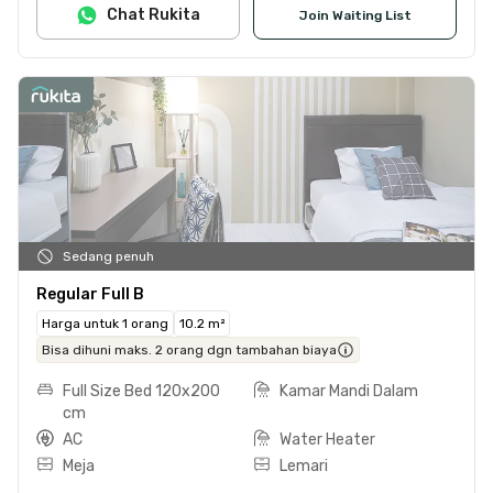
Chat Rukita
Join Waiting List
Sedang penuh
Regular Full B
Harga untuk 1 orang
10.2 m²
Bisa dihuni maks. 2 orang dgn tambahan biaya
Full Size Bed 120x200
Kamar Mandi Dalam
cm
AC
Water Heater
Meja
Lemari