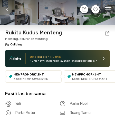
10 Agt 26 - Belum tahu
+
24
Ope
360
Foto
Fasilitas bersama
Lokasi
Kamar
Atura
Rukita Kudus Menteng
Menteng, Kelurahan Menteng
Coliving
Dikelola oleh Rukita
Hunian stylish dengan layanan lengkap dan terjamin
NEWPROMORK12NT
NEWPROMORK6NT
Kode: NEWPROMORK12NT
Kode: NEWPROMORK6NT
Fasilitas bersama
Wifi
Parkir Mobil
Parkir Motor
Ruang Tamu