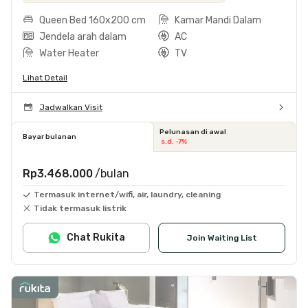
Queen Bed 160x200 cm
Kamar Mandi Dalam
Jendela arah dalam
AC
Water Heater
TV
Lihat Detail
Jadwalkan Visit
Pelunasan di awal
Bayar bulanan
s.d. -7%
Rp3.468.000
/bulan
Termasuk internet/wifi, air, laundry, cleaning
Tidak termasuk listrik
Chat Rukita
Join Waiting List