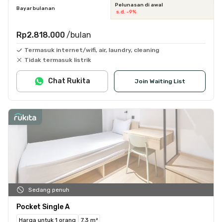
Pelunasan di awal
Bayar bulanan
s.d. -9%
Rp2.818.000
/bulan
Termasuk internet/wifi, air, laundry, cleaning
Tidak termasuk listrik
Chat Rukita
Join Waiting List
Sedang penuh
Pocket Single A
Harga untuk 1 orang
7.3 m²