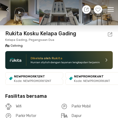
7 Agt 26 - Belum tahu
+
14
Ope
Foto
Fasilitas bersama
Lokasi
Kamar
Atura
Rukita Kosku Kelapa Gading
Kelapa Gading, Pegangsaan Dua
Coliving
Dikelola oleh Rukita
Hunian stylish dengan layanan lengkap dan terjamin
NEWPROMORK12NT
NEWPROMORK6NT
Kode: NEWPROMORK12NT
Kode: NEWPROMORK6NT
Fasilitas bersama
Wifi
Parkir Mobil
Parkir Motor
Dapur