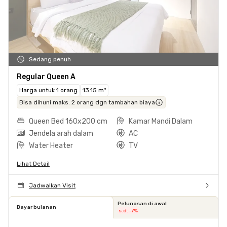
Sedang penuh
Regular Queen A
Harga untuk 1 orang
13.15 m²
Bisa dihuni maks. 2 orang dgn tambahan biaya
Queen Bed 160x200 cm
Kamar Mandi Dalam
Jendela arah dalam
AC
Water Heater
TV
Lihat Detail
Jadwalkan Visit
Pelunasan di awal
Bayar bulanan
s.d. -7%