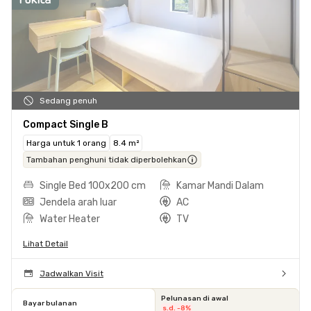
Sedang penuh
Compact Single B
Harga untuk 1 orang
8.4 m²
Tambahan penghuni tidak diperbolehkan
Single Bed 100x200 cm
Kamar Mandi Dalam
Jendela arah luar
AC
Water Heater
TV
Lihat Detail
Jadwalkan Visit
Pelunasan di awal
Bayar bulanan
s.d. -8%