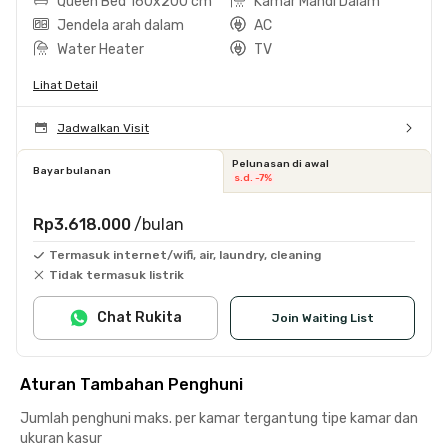
Queen Bed 160x200 cm
Kamar Mandi Dalam
Jendela arah dalam
AC
Water Heater
TV
Lihat Detail
Jadwalkan Visit
Pelunasan di awal
Bayar bulanan
s.d. -7%
Rp3.618.000
/bulan
Termasuk internet/wifi, air, laundry, cleaning
Tidak termasuk listrik
Chat Rukita
Join Waiting List
Aturan Tambahan Penghuni
Jumlah penghuni maks. per kamar tergantung tipe kamar dan
ukuran kasur