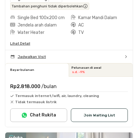
Tambahan penghuni tidak diperbolehkan
Single Bed 100x200 cm
Kamar Mandi Dalam
Jendela arah dalam
AC
Water Heater
TV
Lihat Detail
Jadwalkan Visit
Pelunasan di awal
Bayar bulanan
s.d. -9%
Rp2.818.000
/bulan
Termasuk internet/wifi, air, laundry, cleaning
Tidak termasuk listrik
Chat Rukita
Join Waiting List