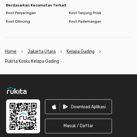
Berdasarkan Kecamatan Terkait
Kost Penjaringan
Kost Tanjung Priok
Kost Cilincing
Kost Pademangan
Home
Jakarta Utara
Kelapa Gading
Rukita Kosku Kelapa Gading
Footer
Download Aplikasi
Masuk / Daftar