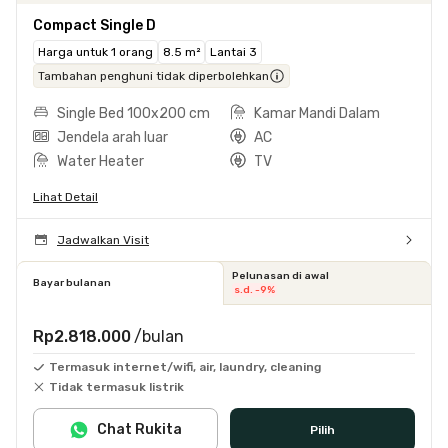
Compact Single D
Harga untuk 1 orang
8.5 m²
Lantai 3
Tambahan penghuni tidak diperbolehkan
Single Bed 100x200 cm
Kamar Mandi Dalam
Jendela arah luar
AC
Water Heater
TV
Lihat Detail
Jadwalkan Visit
Pelunasan di awal
Bayar bulanan
s.d. -9%
Rp2.818.000
/bulan
Termasuk internet/wifi, air, laundry, cleaning
Tidak termasuk listrik
Chat Rukita
Pilih