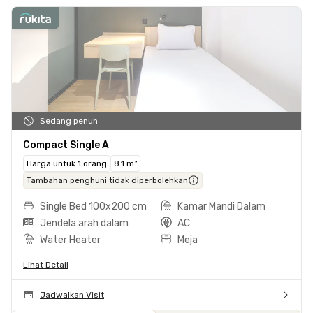
Sedang penuh
Compact Single A
Harga untuk 1 orang
8.1 m²
Tambahan penghuni tidak diperbolehkan
Single Bed 100x200 cm
Kamar Mandi Dalam
Jendela arah dalam
AC
Water Heater
Meja
Lihat Detail
Jadwalkan Visit