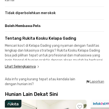
kamar
Tidak diperbolehkan merokok
Boleh Membawa Pets
Tentang Rukita Kosku Kelapa Gading
Mencari kost di Kelapa Gading yang nyaman dengan fasilitas
lengkap dan lokasinya strategis? Rukita Kosku Kelapa Gading
bisa jadi pilihan tepat untuk profesional dan mahasiswa yang
ingin tinggal di hunian praktis dengan akses mudah ke berbagai
pusat aktivitas di Jakarta Utara untuk efisiensi waktu.
Lihat Selengkapnya
Akses mudah dan cepat kost Kelapa Gading
Ada info yang kurang tepat atau kendala lain
📍Rumah Sakit Umum Gading Pluit – 4 menit
Laporkan
dengan hunian ini?
📍Stasiun LRT Boulevard Utara – 9 menit
📍Mall Kelapa Gading 1 – 9 menit
Hunian Lain Dekat Sini
📍Summarecon Mall Kelapa Gading – 8 menit
📍Mall of Indonesia & PT Nutrifood – 12 menit
📍PT Yamaha Indonesia Motor MFG - 13 menit