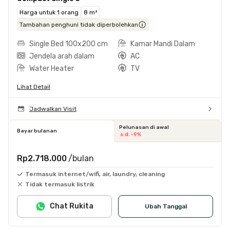
Harga untuk 1 orang
8 m²
Tambahan penghuni tidak diperbolehkan
Single Bed 100x200 cm
Kamar Mandi Dalam
Jendela arah dalam
AC
Water Heater
TV
Lihat Detail
Jadwalkan Visit
Pelunasan di awal
Bayar bulanan
s.d. -9%
Rp2.718.000
/bulan
Termasuk internet/wifi, air, laundry, cleaning
Tidak termasuk listrik
Chat Rukita
Ubah Tanggal