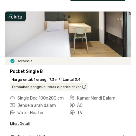
Tersedia
Pocket Single B
Harga untuk 1 orang
7.3 m²
Lantai 3,4
Tambahan penghuni tidak diperbolehkan
Single Bed 100x200 cm
Kamar Mandi Dalam
Jendela arah dalam
AC
Water Heater
TV
Lihat Detail