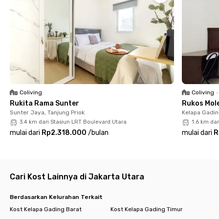
Fasilitas Rukita Kosku Kelapa Gading
✔️Kamar fully furnished siap huni
✔️WiFi untuk menunjang kerja dan belajar
✔️Laundry dan room cleaning yang menghemat waktu dan
tenaga
✔️Dapur bersama untuk kebutuhan memasak harian
✔️Area komunal yang nyaman untuk bersantai
✔️Parkir motor tersedia
Coliving
Coliving
•
Dengan fasilitas lengkap, kamu bisa fokus beraktivitas tanpa
Rukita Rama Sunter
Rukos Mole
direpotkan oleh pekerjaan rumahan. Tinggal di Rukita Kosku
Sunter Jaya, Tanjung Priok
Kelapa Gadin
Kelapa Gading bikin hidup lebih praktis, nyaman, dan efisien.
3.4 km dari Stasiun LRT Boulevard Utara
1.6 km dar
mulai dari
Rp2.318.000
/
bulan
mulai dari
R
Cari Kost Lainnya di Jakarta Utara
Berdasarkan Kelurahan Terkait
Kost Kelapa Gading Barat
Kost Kelapa Gading Timur