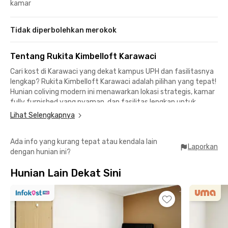
kamar
Tidak diperbolehkan merokok
Tentang Rukita Kimbelloft Karawaci
Cari kost di Karawaci yang dekat kampus UPH dan fasilitasnya
lengkap? Rukita Kimbelloft Karawaci adalah pilihan yang tepat!
Hunian coliving modern ini menawarkan lokasi strategis, kamar
fully furnished yang nyaman, dan fasilitas lengkap untuk
mendukung aktivitasmu.
Lihat Selengkapnya
Lokasi Unggul untuk Mahasiswa dan Profesional:
Ada info yang kurang tepat atau kendala lain
🛍️ 8 menit ke Matahari Tower dan 14 menit ke Karawaci Office
Laporkan
dengan hunian ini?
Park
🎓 10 menit ke UPH dan Universitas Gunadarma Kampus K
Hunian Lain Dekat Sini
🛍️ 10 menit ke Supermal Karawaci dan 20 menit ke Tangcity
Mall
🚍 Dekat transportasi umum dan jalan utama untuk
memudahkan mobilitasmu ke berbagai tempat di Karawaci dan
sekitarnya.