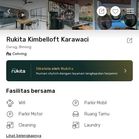
10 Agt 26 - Belum tahu
+
30
Ope
360
Foto
Fasilitas bersama
Lokasi
Kamar
Atura
Rukita Kimbelloft Karawaci
Curug, Binong
Coliving
Dikelola oleh Rukita
Hunian stylish dengan layanan lengkap dan terjamin
Fasilitas bersama
Wifi
Parkir Mobil
Parkir Motor
Ruang Tamu
Cleaning
Laundry
Lihat Selengkapnya