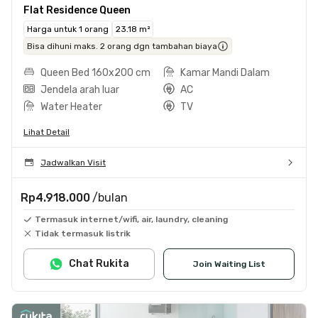
Flat Residence Queen
Harga untuk 1 orang
23.18 m²
Bisa dihuni maks. 2 orang dgn tambahan biaya
Queen Bed 160x200 cm
Kamar Mandi Dalam
Jendela arah luar
AC
Water Heater
TV
Lihat Detail
Jadwalkan Visit
Rp4.918.000
/bulan
Termasuk internet/wifi, air, laundry, cleaning
Tidak termasuk listrik
Chat Rukita
Join Waiting List