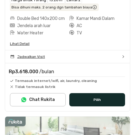
Bisa dihuni maks. 2 orang dgn tambahan biaya
Double Bed 140x200 cm
Kamar Mandi Dalam
Jendela arah luar
AC
Water Heater
TV
Lihat Detail
Jadwalkan Visit
Rp3.618.000
/bulan
Termasuk internet/wifi, air, laundry, cleaning
Tidak termasuk listrik
Chat Rukita
Pilih