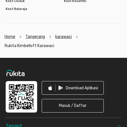
Kost Cisauk
Kost Kosambi
Kost Balaraja
Home
Tangerang
karawaci
Rukita Kimbelloft Karawaci
Footer
Download Aplikasi
Masuk / Daftar
Tenant