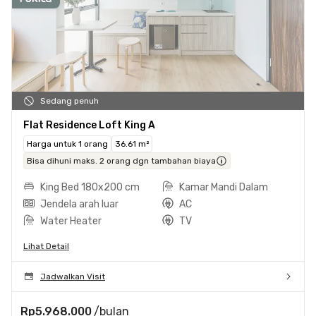
Sedang penuh
Flat Residence Loft King A
Harga untuk 1 orang
36.61 m²
Bisa dihuni maks. 2 orang dgn tambahan biaya
King Bed 180x200 cm
Kamar Mandi Dalam
Jendela arah luar
AC
Water Heater
TV
Lihat Detail
Jadwalkan Visit
Rp5.968.000
/bulan