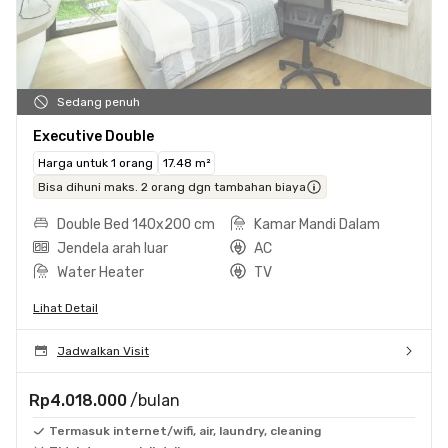
Sedang penuh
Executive Double
Harga untuk 1 orang
17.48 m²
Bisa dihuni maks. 2 orang dgn tambahan biaya
Double Bed 140x200 cm
Kamar Mandi Dalam
Jendela arah luar
AC
Water Heater
TV
Lihat Detail
Jadwalkan Visit
Rp4.018.000
/bulan
Termasuk internet/wifi, air, laundry, cleaning