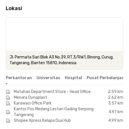
Lokasi
Jl. Permata Sari Blok A3 No.39, RT.3/RW.1, Binong, Curug,
Tangerang, Banten 15810, Indonesia
Perkantoran
Universitas
Hospital
Pusat Perbelanjaan 
Matahari Department Store - Head Office
2.59 km
Menara Dynaplast
2.62 km
Karawaci Office Park
3.57 km
Kantor Pos Medang Lestari Gading Serpong
4.97 km
Tangerang
Shopee Xpress Kelapa Dua Hub
4.99 km