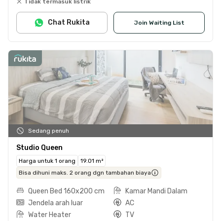
Tidak termasuk listrik
Chat Rukita
Join Waiting List
Sedang penuh
Studio Queen
Harga untuk 1 orang
19.01 m²
Bisa dihuni maks. 2 orang dgn tambahan biaya
Queen Bed 160x200 cm
Kamar Mandi Dalam
Jendela arah luar
AC
Water Heater
TV