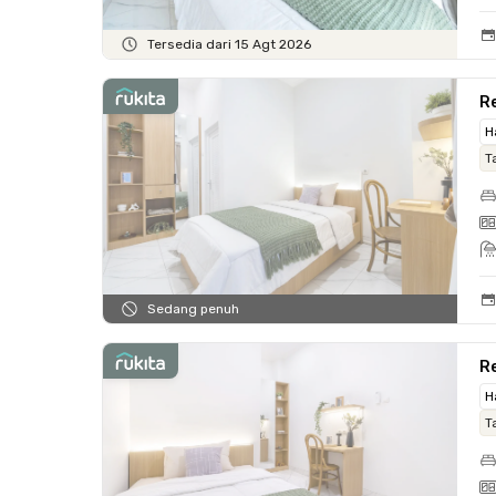
Tersedia dari 15 Agt 2026
Re
H
T
Sedang penuh
Re
H
T