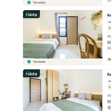
Tersedia
Re
H
T
Tersedia
Re
H
T