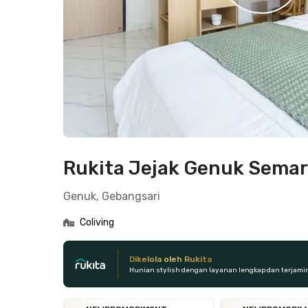
Rukita Jejak Genuk Sema
Genuk, Gebangsari
Coliving
Dikelola oleh Rukita
Hunian stylish dengan layanan lengkap dan terjami