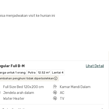
isa menjadwakan visit ke hunian ini
gular Full B-M
Lihat Detail
arga untuk 1 orang
Putra
12.52 m²
Lantai 4
ambahan penghuni tidak diperbolehkan
Full Size Bed 120x200 cm
Kamar Mandi Dalam
Jendela arah dalam
AC
Water Heater
TV