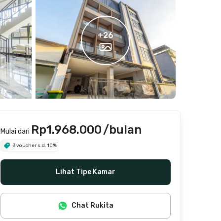
+
26
Rp1.968.000
/bulan
Mulai dari
3 voucher s.d. 10%
Lihat Tipe Kamar
Chat Rukita