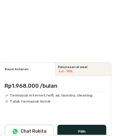
Pelunasan di awal
Bayar bulanan
s.d. -10%
Rp1.968.000
/bulan
Termasuk internet/wifi, air, laundry, cleaning
Tidak termasuk listrik
Chat Rukita
Pilih