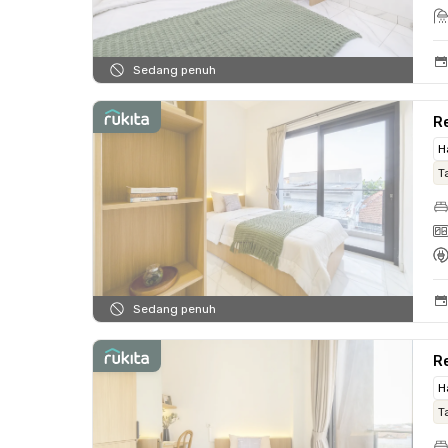
Sedang penuh
Re
H
T
Sedang penuh
Re
H
T