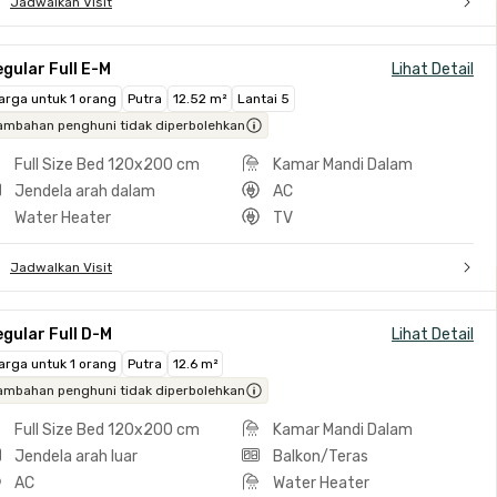
Jadwalkan Visit
gular Full E-M
Lihat Detail
arga untuk 1 orang
Putra
12.52 m²
Lantai 5
ambahan penghuni tidak diperbolehkan
Full Size Bed 120x200 cm
Kamar Mandi Dalam
Jendela arah dalam
AC
Water Heater
TV
Jadwalkan Visit
gular Full D-M
Lihat Detail
arga untuk 1 orang
Putra
12.6 m²
ambahan penghuni tidak diperbolehkan
Full Size Bed 120x200 cm
Kamar Mandi Dalam
Jendela arah luar
Balkon/Teras
AC
Water Heater