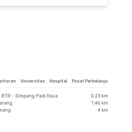
antoran
Universitas
Hospital
Pusat Perbelanjaan & Hibur
 BTR - Simpang Padi Raya
0.23 km
arang
1.46 km
awang
4 km