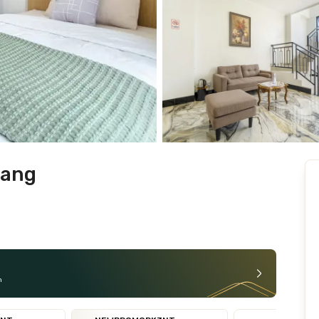
rang
n