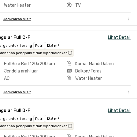
Water Heater
TV
Jadwalkan Visit
gular Full C-F
Lihat Detail
arga untuk 1 orang
Putri
12.6 m²
ambahan penghuni tidak diperbolehkan
Full Size Bed 120x200 cm
Kamar Mandi Dalam
Jendela arah luar
Balkon/Teras
AC
Water Heater
Jadwalkan Visit
gular Full D-F
Lihat Detail
arga untuk 1 orang
Putri
12.6 m²
ambahan penghuni tidak diperbolehkan
Full Size Bed 120x200 cm
Kamar Mandi Dalam