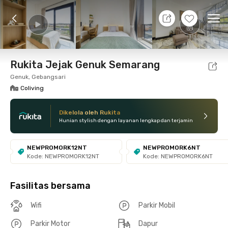
8 Agt 26 - Belum tahu
+
27
Ope
Foto
Fasilitas bersama
Lokasi
Kamar
Atura
Rukita Jejak Genuk Semarang
Genuk, Gebangsari
Coliving
Dikelola oleh Rukita
Hunian stylish dengan layanan lengkap dan terjamin
NEWPROMORK12NT
NEWPROMORK6NT
Kode: NEWPROMORK12NT
Kode: NEWPROMORK6NT
Fasilitas bersama
Wifi
Parkir Mobil
Parkir Motor
Dapur