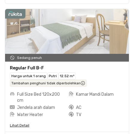
Sedang penuh
Regular Full B-F
Harga untuk 1 orang
Putri
12.52 m²
Tambahan penghuni tidak diperbolehkan
Full Size Bed 120x200
Kamar Mandi Dalam
cm
Jendela arah dalam
AC
Water Heater
TV
Lihat Detail