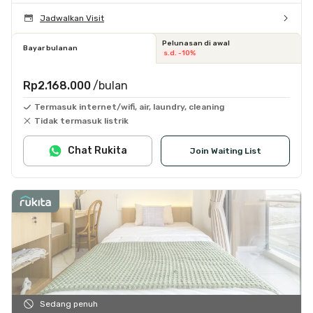
Jadwalkan Visit
Pelunasan di awal
Bayar bulanan
s.d. -10%
Rp2.168.000
/bulan
Termasuk internet/wifi, air, laundry, cleaning
Tidak termasuk listrik
Chat Rukita
Join Waiting List
Sedang penuh