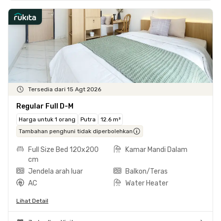
Tersedia dari 15 Agt 2026
Regular Full D-M
Harga untuk 1 orang
Putra
12.6 m²
Tambahan penghuni tidak diperbolehkan
Full Size Bed 120x200
Kamar Mandi Dalam
cm
Jendela arah luar
Balkon/Teras
AC
Water Heater
Lihat Detail