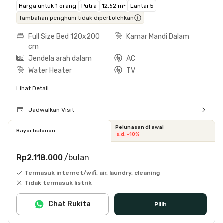
Harga untuk 1 orang
Putra
12.52 m²
Lantai 5
Tambahan penghuni tidak diperbolehkan
Full Size Bed 120x200
Kamar Mandi Dalam
cm
Jendela arah dalam
AC
Water Heater
TV
Lihat Detail
Jadwalkan Visit
Pelunasan di awal
Bayar bulanan
s.d. -10%
Rp2.118.000
/bulan
Termasuk internet/wifi, air, laundry, cleaning
Tidak termasuk listrik
Chat Rukita
Pilih