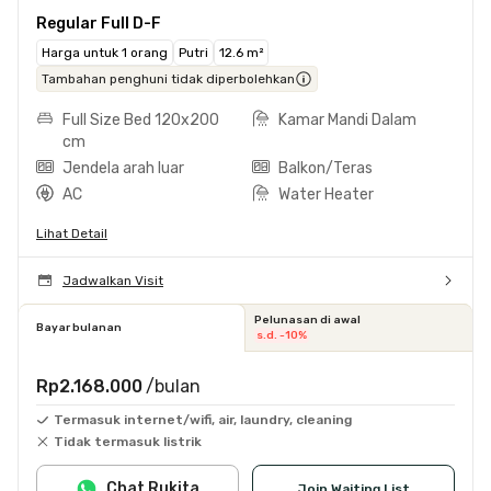
Regular Full D-F
Harga untuk 1 orang
Putri
12.6 m²
Tambahan penghuni tidak diperbolehkan
Full Size Bed 120x200
Kamar Mandi Dalam
cm
Jendela arah luar
Balkon/Teras
AC
Water Heater
Lihat Detail
Jadwalkan Visit
Pelunasan di awal
Bayar bulanan
s.d. -10%
Rp2.168.000
/bulan
Termasuk internet/wifi, air, laundry, cleaning
Tidak termasuk listrik
Chat Rukita
Join Waiting List