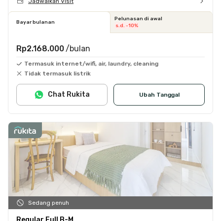
Jadwalkan Visit
Pelunasan di awal
Bayar bulanan
s.d. -10%
Rp2.168.000
/bulan
Termasuk internet/wifi, air, laundry, cleaning
Tidak termasuk listrik
Chat Rukita
Ubah Tanggal
Sedang penuh
Regular Full B-M