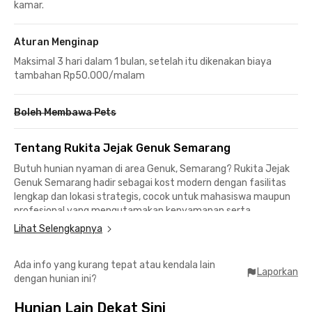
kamar.
Aturan Menginap
Maksimal 3 hari dalam 1 bulan, setelah itu dikenakan biaya
tambahan Rp50.000/malam
Boleh Membawa Pets
Tentang Rukita Jejak Genuk Semarang
Butuh hunian nyaman di area Genuk, Semarang? Rukita Jejak
Genuk Semarang hadir sebagai kost modern dengan fasilitas
lengkap dan lokasi strategis, cocok untuk mahasiswa maupun
profesional yang mengutamakan kenyamanan serta
kemudahan akses ke berbagai titik penting kota.
Lihat Selengkapnya
Akses mudah dan cepat ke mana-mana
Ada info yang kurang tepat atau kendala lain
📍Universitas Islam Sultan Agung - 8 menit
Laporkan
dengan hunian ini?
📍Terminal Terboyo Semarang - 9 menit
📍QUEEN CITY MALL - 18 menit
Hunian Lain Dekat Sini
📍Paragon City Mall Semarang - 22 menit