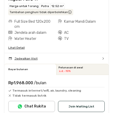
Harga untuk 1 orang
Putra
12.52 m²
Tambahan penghuni tidak diperbolehkan
Full Size Bed 120x200
Kamar Mandi Dalam
cm
Jendela arah dalam
AC
Water Heater
TV
Lihat Detail
Jadwalkan Visit
Pelunasan di awal
Bayar bulanan
s.d. -10%
Rp1.968.000
/bulan
Termasuk internet/wifi, air, laundry, cleaning
Tidak termasuk listrik
Chat Rukita
Join Waiting List