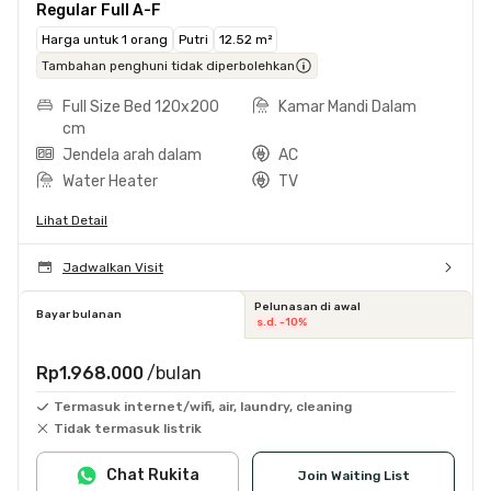
Regular Full A-F
Harga untuk 1 orang
Putri
12.52 m²
Tambahan penghuni tidak diperbolehkan
Full Size Bed 120x200
Kamar Mandi Dalam
cm
Jendela arah dalam
AC
Water Heater
TV
Lihat Detail
Jadwalkan Visit
Pelunasan di awal
Bayar bulanan
s.d. -10%
Rp1.968.000
/bulan
Termasuk internet/wifi, air, laundry, cleaning
Tidak termasuk listrik
Chat Rukita
Join Waiting List