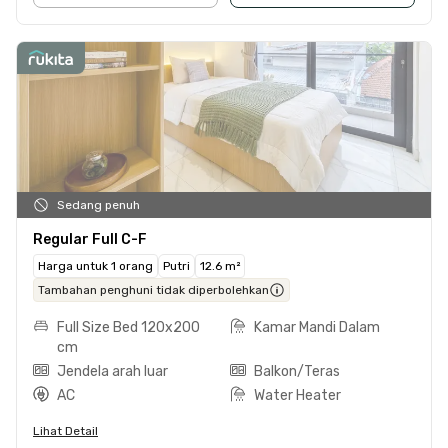
Sedang penuh
Regular Full C-F
Harga untuk 1 orang
Putri
12.6 m²
Tambahan penghuni tidak diperbolehkan
Full Size Bed 120x200
Kamar Mandi Dalam
cm
Jendela arah luar
Balkon/Teras
AC
Water Heater
Lihat Detail