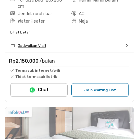
Full Size Bed 120x200
Kamar Mandi Dalam
cm
Jendela arah luar
AC
Water Heater
Meja
Lihat Detail
Jadwalkan Visit
Rp2.150.000
/bulan
Termasuk internet/wifi
Tidak termasuk listrik
Chat
Join Waiting List