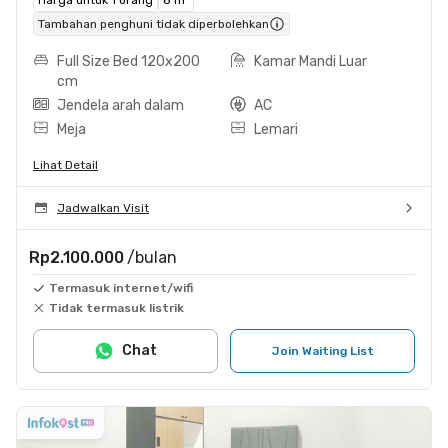
Tambahan penghuni tidak diperbolehkan
Full Size Bed 120x200
Kamar Mandi Luar
cm
Jendela arah dalam
AC
Meja
Lemari
Lihat Detail
Jadwalkan Visit
Rp2.100.000
/bulan
Termasuk internet/wifi
Tidak termasuk listrik
Chat
Join Waiting List