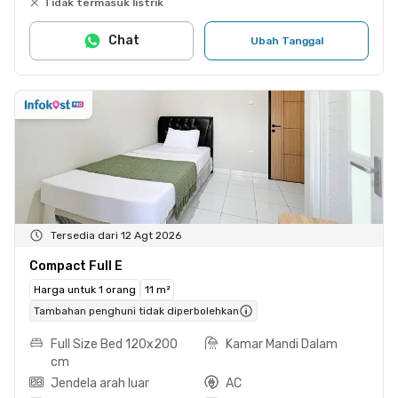
Tidak termasuk listrik
Chat
Ubah Tanggal
Tersedia dari 12 Agt 2026
Compact Full E
Harga untuk 1 orang
11 m²
Tambahan penghuni tidak diperbolehkan
Full Size Bed 120x200
Kamar Mandi Dalam
cm
Jendela arah luar
AC