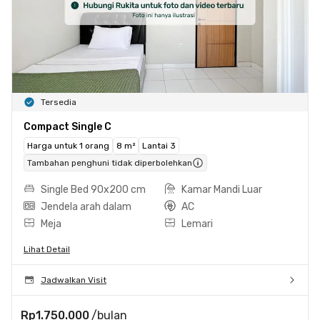
Tersedia
Compact Single C
Harga untuk 1 orang
8 m²
Lantai 3
Tambahan penghuni tidak diperbolehkan
Single Bed 90x200 cm
Kamar Mandi Luar
Jendela arah dalam
AC
Meja
Lemari
Lihat Detail
Jadwalkan Visit
Rp1.750.000
/bulan