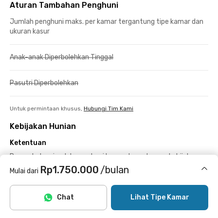
Aturan Tambahan Penghuni
Jumlah penghuni maks. per kamar tergantung tipe kamar dan
ukuran kasur
Anak-anak Diperbolehkan Tinggal
Pasutri Diperbolehkan
Untuk permintaan khusus,
Hubungi Tim Kami
Kebijakan Hunian
Ketentuan
Penambahan jumlah penghuni bergantung dengan kebijakan
tiap hunian dan ketersediaan. Hubungi Rukita untuk informasi
Rp1.750.000
/bulan
Mulai dari
lebih lanjut.
Termasuk internet/wifi
Chat
Lihat Tipe Kamar
Deposit
Deposit sebesar Rp500.000, dibayarkan bersama atau