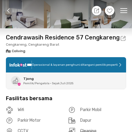
8 Agt 26 - Belum tahu
+
10
Ope
Foto
Fasilitas bersama
Lokasi
Kamar
Atura
Cendrawasih Residence 57 Cengkareng
Cengkareng, Cengkareng Barat
Coliving
Operasional & layanan penghuni ditangani pemilik properti
Tjong
Pemilik/Pengelola
•
Sejak Juli 2025
Fasilitas bersama
Wifi
Parkir Mobil
Parkir Motor
Dapur
CCTV
Cleaning