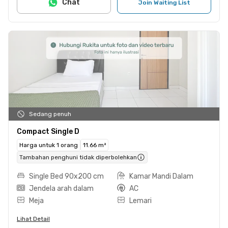
Chat
Join Waiting List
Sedang penuh
Compact Single D
Harga untuk 1 orang
11.66 m²
Tambahan penghuni tidak diperbolehkan
Single Bed 90x200 cm
Kamar Mandi Dalam
Jendela arah dalam
AC
Meja
Lemari
Lihat Detail