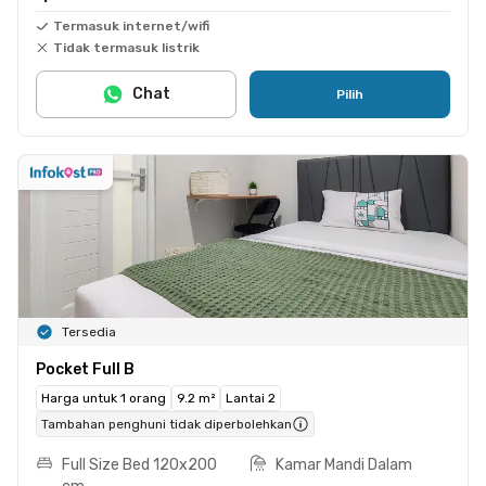
Termasuk internet/wifi
Tidak termasuk listrik
Chat
Pilih
Tersedia
Pocket Full B
Harga untuk 1 orang
9.2 m²
Lantai 2
Tambahan penghuni tidak diperbolehkan
Full Size Bed 120x200
Kamar Mandi Dalam