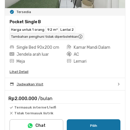
Tersedia
Pocket Single B
Harga untuk 1 orang
9.2 m²
Lantai 2
Tambahan penghuni tidak diperbolehkan
Single Bed 90x200 cm
Kamar Mandi Dalam
Jendela arah luar
AC
Meja
Lemari
Lihat Detail
Jadwalkan Visit
Rp2.000.000
/bulan
Termasuk internet/wifi
Tidak termasuk listrik
Chat
Pilih