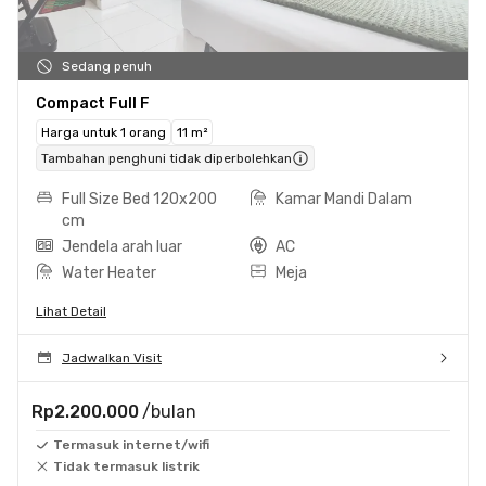
Sedang penuh
Compact Full F
Harga untuk 1 orang
11 m²
Tambahan penghuni tidak diperbolehkan
Full Size Bed 120x200
Kamar Mandi Dalam
cm
Jendela arah luar
AC
Water Heater
Meja
Lihat Detail
Jadwalkan Visit
Rp2.200.000
/bulan
Termasuk internet/wifi
Tidak termasuk listrik