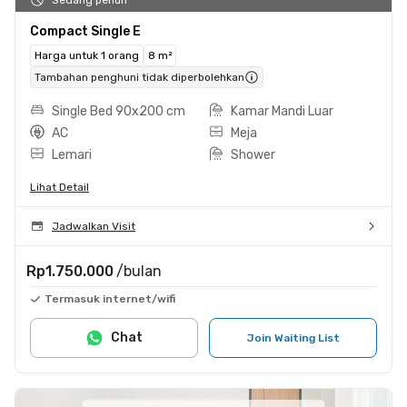
Compact Single E
Harga untuk 1 orang
8 m²
Tambahan penghuni tidak diperbolehkan
Single Bed 90x200 cm
Kamar Mandi Luar
AC
Meja
Lemari
Shower
Lihat Detail
Jadwalkan Visit
Rp1.750.000
/bulan
Termasuk internet/wifi
Chat
Join Waiting List