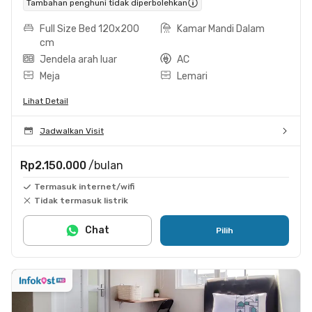
Tambahan penghuni tidak diperbolehkan
Full Size Bed 120x200
Kamar Mandi Dalam
cm
Jendela arah luar
AC
Meja
Lemari
Lihat Detail
Jadwalkan Visit
Rp2.150.000
/bulan
Termasuk internet/wifi
Tidak termasuk listrik
Chat
Pilih