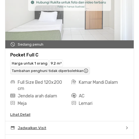
Sedang penuh
Pocket Full C
Harga untuk 1 orang
9.2 m²
Tambahan penghuni tidak diperbolehkan
Full Size Bed 120x200
Kamar Mandi Dalam
cm
Jendela arah dalam
AC
Meja
Lemari
Lihat Detail
Jadwalkan Visit