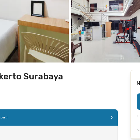
kerto Surabaya
M
perti