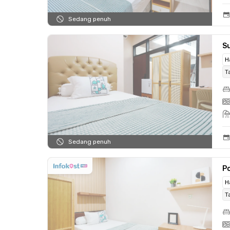
Sedang penuh
Su
H
T
Sedang penuh
Po
H
T