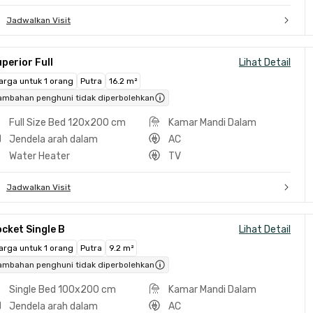
Jadwalkan Visit
perior Full
Lihat Detail
arga untuk 1 orang
Putra
16.2 m²
ambahan penghuni tidak diperbolehkan
Full Size Bed 120x200 cm
Kamar Mandi Dalam
Jendela arah dalam
AC
Water Heater
TV
Jadwalkan Visit
cket Single B
Lihat Detail
arga untuk 1 orang
Putra
9.2 m²
ambahan penghuni tidak diperbolehkan
Single Bed 100x200 cm
Kamar Mandi Dalam
Jendela arah dalam
AC