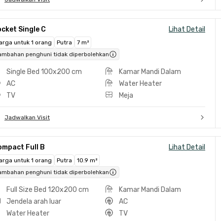
cket Single C
Lihat Detail
arga untuk 1 orang
Putra
7 m²
ambahan penghuni tidak diperbolehkan
Single Bed 100x200 cm
Kamar Mandi Dalam
AC
Water Heater
TV
Meja
Jadwalkan Visit
ompact Full B
Lihat Detail
arga untuk 1 orang
Putra
10.9 m²
ambahan penghuni tidak diperbolehkan
Full Size Bed 120x200 cm
Kamar Mandi Dalam
Jendela arah luar
AC
Water Heater
TV