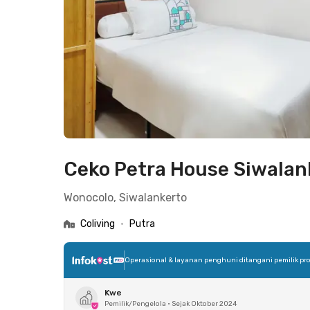
Ceko Petra House Siwalan
Wonocolo, Siwalankerto
Coliving
•
Putra
Operasional & layanan penghuni ditangani pemilik pro
Kwe
Pemilik/Pengelola
•
Sejak Oktober 2024