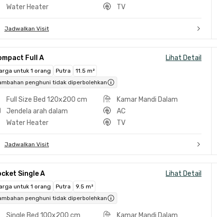
Water Heater
TV
Jadwalkan Visit
ompact Full A
Lihat Detail
arga untuk 1 orang
Putra
11.5 m²
ambahan penghuni tidak diperbolehkan
Full Size Bed 120x200 cm
Kamar Mandi Dalam
Jendela arah dalam
AC
Water Heater
TV
Jadwalkan Visit
cket Single A
Lihat Detail
arga untuk 1 orang
Putra
9.5 m²
ambahan penghuni tidak diperbolehkan
Single Bed 100x200 cm
Kamar Mandi Dalam