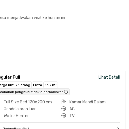
isa menjadwakan visit ke hunian ini
gular Full
Lihat Detail
arga untuk 1 orang
Putra
13.7 m²
ambahan penghuni tidak diperbolehkan
Full Size Bed 120x200 cm
Kamar Mandi Dalam
Jendela arah luar
AC
Water Heater
TV
Jadwalkan Visit