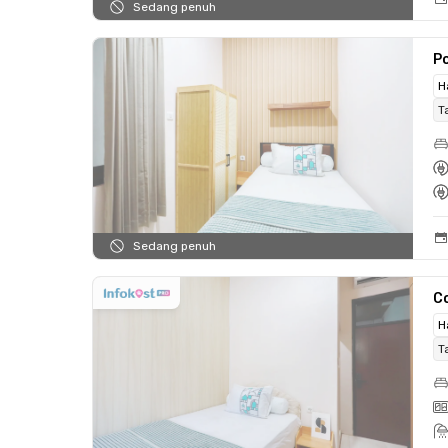
Sedang penuh
Po
H
T
Sedang penuh
C
H
T