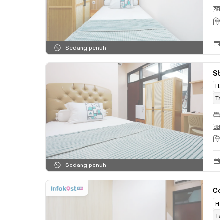
Sedang penuh
St
H
T
Sedang penuh
C
H
T