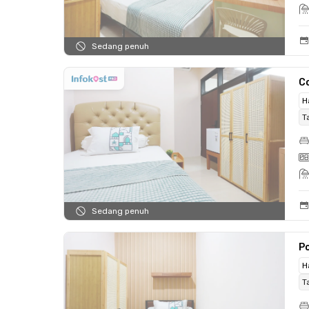
Sedang penuh
C
H
T
Sedang penuh
Po
H
T