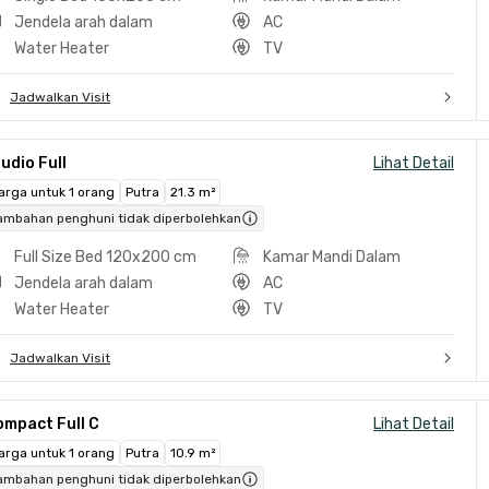
Jendela arah dalam
AC
Water Heater
TV
Jadwalkan Visit
udio Full
Lihat Detail
arga untuk 1 orang
Putra
21.3 m²
ambahan penghuni tidak diperbolehkan
Full Size Bed 120x200 cm
Kamar Mandi Dalam
Jendela arah dalam
AC
Water Heater
TV
Jadwalkan Visit
ompact Full C
Lihat Detail
arga untuk 1 orang
Putra
10.9 m²
ambahan penghuni tidak diperbolehkan