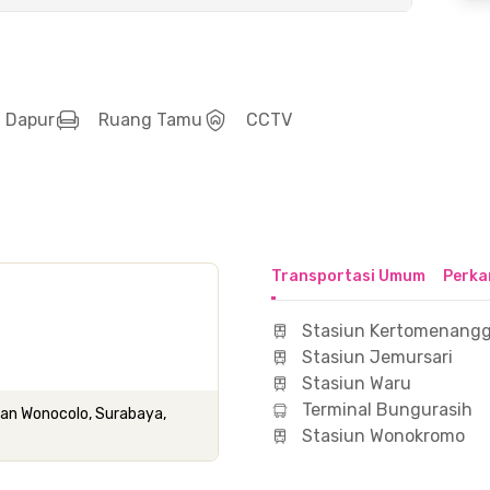
Dapur
Ruang Tamu
CCTV
Transportasi Umum
Perka
Stasiun Kertomenangg
Stasiun Jemursari
Stasiun Waru
Terminal Bungurasih
tan Wonocolo, Surabaya,
Stasiun Wonokromo