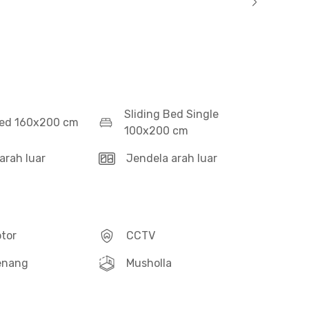
Sliding Bed Single
ed 160x200 cm
100x200 cm
arah luar
Jendela arah luar
otor
CCTV
enang
Musholla