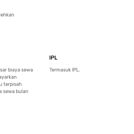
olehkan
IPL
sar biaya sewa
Termasuk IPL.
bayarkan
u terpisah
a sewa bulan