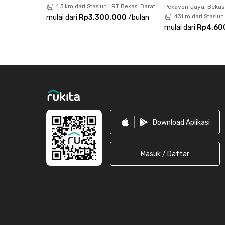
1.3 km dari Stasiun LRT Bekasi Barat
Pekayon Jaya, Bekas
sewanya juga sudah termasuk IPL sehingga tid
mulai dari
Rp3.300.000
/
bulan
431 m dari Stasiun
mulai dari
Rp4.60
Tunggu apa lagi? Yuk, langdung booking unit 
City View #1 sekarang juga!
Footer
Download Aplikasi
Masuk / Daftar