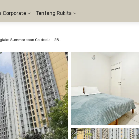
a Corporate
Tentang Rukita
Apartemen Springlake Summarecon Caldesia - 2BR City View #1