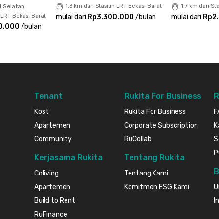
i Selatan
1.3 km dari Stasiun LRT Bekasi Barat
1.7 km dari St
ak ada lagi biaya yang harus kamu keluarkan.
 LRT Bekasi Barat
mulai dari
Rp3.300.000
/
bulan
mulai dari
Rp2
0.000
/
bulan
Apartemen Springlake Sumarecon Caldesia - 2BR
Tenant
Rukita For Business
R
Kost
Rukita For Business
F
Apartemen
Corporate Subscription
K
Community
RuCollab
S
P
Kerjasama Rukita
Tentang Rukita
B
Coliving
Tentang Kami
Apartemen
Komitmen ESG Kami
U
Build to Rent
I
RuFinance