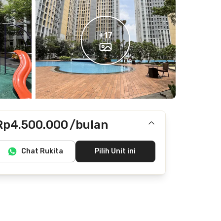
+
17
Rp4.500.000
/bulan
Termasuk IPL
Chat Rukita
Pilih Unit ini
Tidak termasuk listrik, air