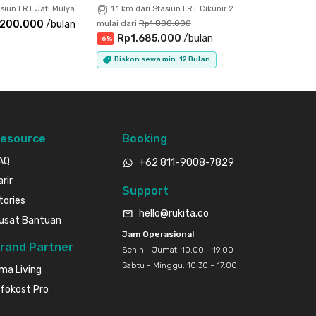
asiun LRT Jati Mulya
1.1 km dari Stasiun LRT Cikunir 2
.200.000
/
bulan
mulai dari
Rp1.800.000
Rp1.685.000
/
bulan
-
6
%
Diskon sewa min. 12 Bulan
esource
Booking
AQ
+62 811-9008-7829
arir
Support
tories
hello@rukita.co
usat Bantuan
Jam Operasional
rand Partner
Senin - Jumat: 10.00 - 19.00
Sabtu - Minggu: 10.30 - 17.00
ma Living
nfokost Pro