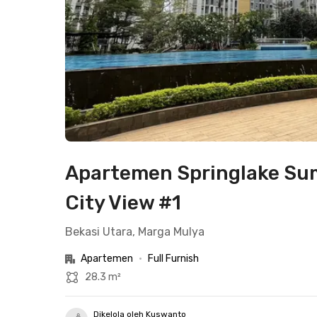
Apartemen Springlake Su
City View #1
Bekasi Utara, Marga Mulya
Apartemen
•
Full Furnish
28.3 m²
Dikelola oleh Kuswanto