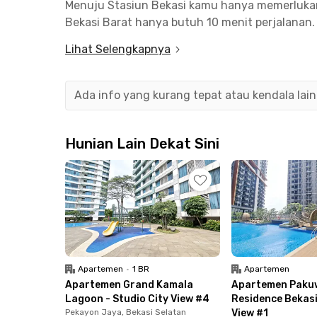
Menuju Stasiun Bekasi kamu hanya memerlukan
Bekasi Barat hanya butuh 10 menit perjalanan.
Lihat Selengkapnya
Lokasi apartemen ini juga tidak jauh dari Ger
menit berkendara untuk mengakses Jalan Tol J
Bekasi Barat ini bersebelahan dengan Summare
Ada info yang kurang tepat atau kendala lai
belanja atau sekadar hangout, hanya perlu berja
Di sekitar apartemen kamu juga akan dengan 
Hunian Lain Dekat Sini
hingga cafe yang layak untuk dicoba. Ada Pa
Restoran Padang GARUDA, Bakso Raksasa Summ
masih banyak lagi pilihannya.
Unit Apartemen Springlake Sumarecon Caldesia 
yang sudah termasuk perabot lengkap. Selain it
mandi dengan shower dan toilet duduk, hingg
Apartemen
•
1 BR
Apartemen
Apartemen Grand Kamala
Apartemen Paku
Tidak ketinggalan, kamu juga bisa menggunaka
Lagoon - Studio City View #4
Residence Bekasi
seperti kolam renang, gym, hingga area parkir
Pekayon Jaya, Bekasi Selatan
View #1