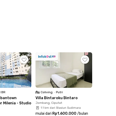
1 BR
Coliving
•
Putri
rbantown
Villa Bintaroku Bintaro
 Milenia - Studio
Jombang, Ciputat
1.1 km dari Stasiun Sudimara
mulai dari
Rp1.600.000
/
bulan