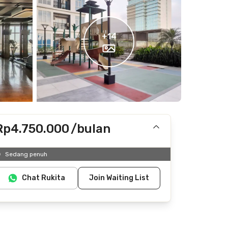
+
14
Rp4.750.000
/bulan
Termasuk IPL
Sedang penuh
Tidak termasuk listrik, air
Chat Rukita
Join Waiting List