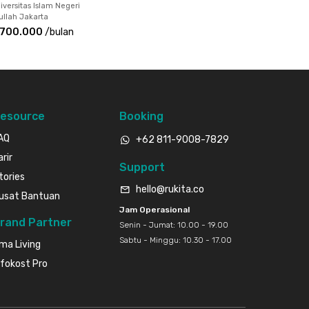
iversitas Islam Negeri
ullah Jakarta
.700.000
/
bulan
esource
Booking
AQ
+62 811-9008-7829
arir
Support
tories
hello@rukita.co
usat Bantuan
Jam Operasional
rand Partner
Senin - Jumat: 10.00 - 19.00
Sabtu - Minggu: 10.30 - 17.00
ma Living
nfokost Pro