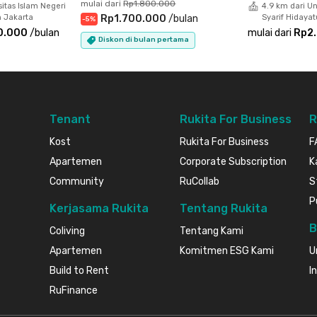
mulai dari
Rp1.800.000
sitas Islam Negeri
4.9 km dari Un
sebelum kehabisan!
h Jakarta
Rp1.700.000
/
bulan
Syarif Hidayat
-
5
%
0.000
/
bulan
mulai dari
Rp2
Diskon di bulan pertama
Tenant
Rukita For Business
R
Kost
Rukita For Business
F
Apartemen
Corporate Subscription
K
Community
RuCollab
S
P
Kerjasama Rukita
Tentang Rukita
B
Coliving
Tentang Kami
Apartemen
Komitmen ESG Kami
U
Build to Rent
I
RuFinance