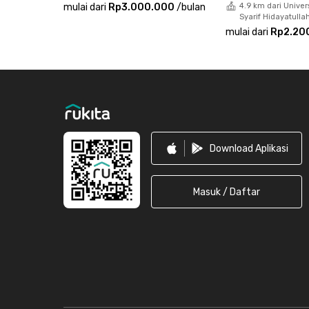
mulai dari
Rp3.000.000
/
bulan
4.9 km dari Univer
Tunggu apa lagi? Yuk, sewa unitnya sekarang 
Syarif Hidayatulla
mulai dari
Rp2.20
Footer
Download Aplikasi
Masuk / Daftar