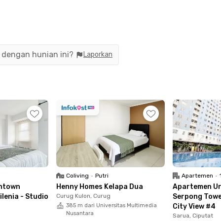
rk
inar Mas Land Plaza, dan The Breeze BSD City
D
n dengan hunian ini?
Laporkan
mpus BSD
 McDonald's, Masagi Koffee @Batubata, Soto Betawi
ai dalam 8 menit berkendara aja.
balkon, kamar mandi dalam, dan kitchen set
aan pribadimu.
Coliving
•
Putri
Apartemen
•
ntown
Henny Homes Kelapa Dua
Apartemen U
ang dan gym. Cocok buat kamu yang suka olahraga
lenia - Studio
Curug Kulon, Curug
Serpong Tower
rja atau kuliah.
385 m dari Universitas Multimedia
City View #4
Nusantara
Sarua, Ciputat