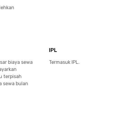
olehkan
IPL
sar biaya sewa
Termasuk IPL.
bayarkan
u terpisah
a sewa bulan