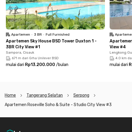
🏠 Fasilitas lengkap, tinggal check-in!
Unitnya sudah fully furnished dengan AC, TV, balkon, kamar
mandi dalam, dan kitchen set lengkap. Ada juga area parkir luas
buat kendaraan pribadimu.
💪
Relax & stay fit
Apartemen
•
3 BR
•
Full Furnished
Aparteme
Kamu juga bisa menikmati fasilitas kolam renang dan gym.
Apartemen Sky House BSD Tower Duxton 1 -
Apartemen 
Cocok buat kamu yang suka olahraga atau sekadar melepas
3BR City View #1
View #4
penat setelah seharian kerja atau kuliah.
Sampora, Cisauk
Lengkong Gu
671 m dari Grha Unilever BSD
4.0 km da
Tunggu apa lagi? Yuk, sewa unitnya sekarang sebelum
mulai dari
Rp13.200.000
/
bulan
mulai dari
R
kehabisan!
Home
Tangerang Selatan
Serpong
Apartemen Roseville Soho & Suite - Studio City View #3
Footer