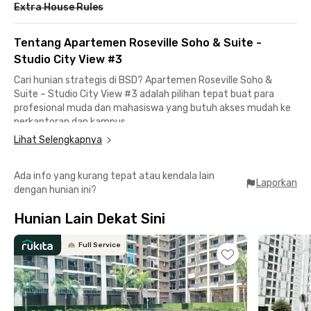
Extra House Rules
Tentang Apartemen Roseville Soho & Suite -
Studio City View #3
Cari hunian strategis di BSD? Apartemen Roseville Soho &
Suite – Studio City View #3 adalah pilihan tepat buat para
profesional muda dan mahasiswa yang butuh akses mudah ke
perkantoran dan kampus.
Lihat Selengkapnya
🚶 Dekat ke kantor & kampus!
📍10 menit jalan kaki ke Sunburst CBD Office Park
Ada info yang kurang tepat atau kendala lain
📍10 menit berkendara ke Traveloka Campus, Sinar Mas Land
Laporkan
dengan hunian ini?
Plaza, dan The Breeze BSD City
📍 Kurang dari 10 menit ke Galeri Smartfren BSD
Hunian Lain Dekat Sini
📍 13 menit ke Universitas Prasetiya Mulya Kampus BSD
🍽️ Banyak tempat makan & nongkrong
Full Service
Tinggal di sini bikin hidup makin praktis! Dari McDonald's, Masagi
Koffee @Batubata, Soto Betawi H. Mamat, hingga TerasKota
Mall bisa kamu capai dalam 8 menit berkendara aja.