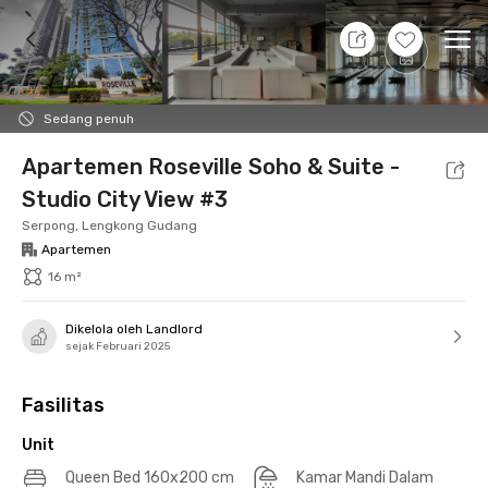
10 Agt 26 - Belum tahu
+
15
Ope
Foto
Fasilitas bersama
Lokasi
Aturan Tambahan
Sedang penuh
Apartemen Roseville Soho & Suite -
Studio City View #3
Serpong, Lengkong Gudang
Apartemen
16 m²
Dikelola oleh Landlord
sejak Februari 2025
Fasilitas
Unit
Queen Bed 160x200 cm
Kamar Mandi Dalam