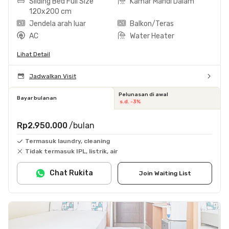
Sliding Bed Full Size
Kamar Mandi Dalam
120x200 cm
Jendela arah luar
Balkon/Teras
AC
Water Heater
Lihat Detail
Jadwalkan Visit
Pelunasan di awal
Bayar bulanan
s.d. -3%
Rp2.950.000
/bulan
Termasuk laundry, cleaning
Tidak termasuk IPL, listrik, air
Chat Rukita
Join Waiting List