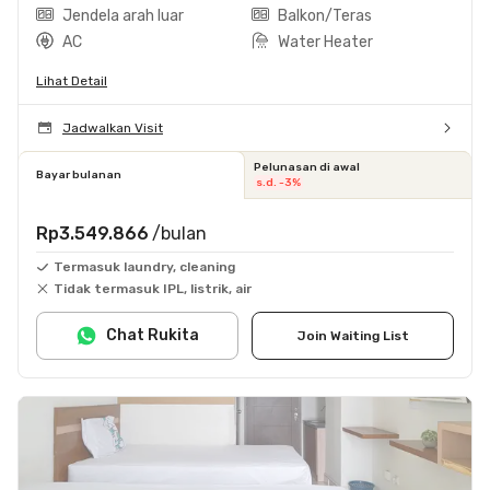
Jendela arah luar
Balkon/Teras
AC
Water Heater
Lihat Detail
Jadwalkan Visit
Pelunasan di awal
Bayar bulanan
s.d. -3%
Rp3.549.866
/bulan
Termasuk laundry, cleaning
Tidak termasuk IPL, listrik, air
Chat Rukita
Join Waiting List