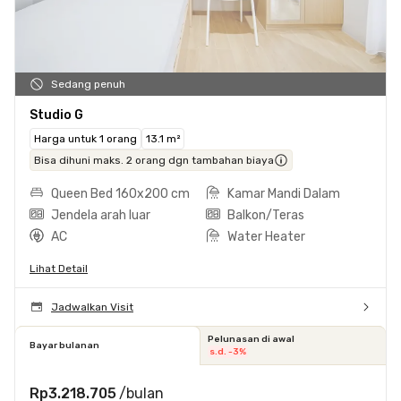
Sedang penuh
Studio G
Harga untuk 1 orang
13.1 m²
Bisa dihuni maks. 2 orang dgn tambahan biaya
Queen Bed 160x200 cm
Kamar Mandi Dalam
Jendela arah luar
Balkon/Teras
AC
Water Heater
Lihat Detail
Jadwalkan Visit
Pelunasan di awal
Bayar bulanan
s.d. -3%
Rp3.218.705
/bulan