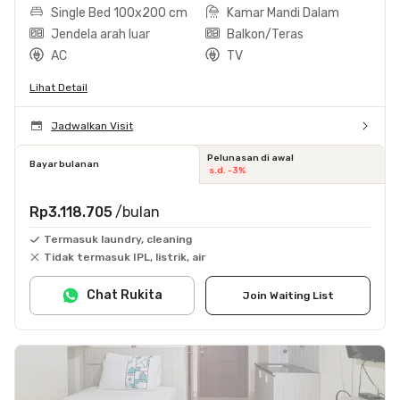
Single Bed 100x200 cm
Kamar Mandi Dalam
Jendela arah luar
Balkon/Teras
AC
TV
Lihat Detail
Jadwalkan Visit
Pelunasan di awal
Bayar bulanan
s.d. -3%
Rp3.118.705
/bulan
Termasuk laundry, cleaning
Tidak termasuk IPL, listrik, air
Chat Rukita
Join Waiting List