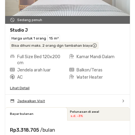
Sedang penuh
Studio J
Harga untuk 1 orang
15 m²
Bisa dihuni maks. 2 orang dgn tambahan biaya
Full Size Bed 120x200
Kamar Mandi Dalam
cm
Jendela arah luar
Balkon/Teras
AC
Water Heater
Lihat Detail
Jadwalkan Visit
Pelunasan di awal
Bayar bulanan
s.d. -3%
Rp3.318.705
/bulan