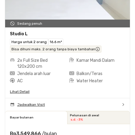
Sedang penuh
Studio L
Harga untuk 2 orang
16.6 m²
Bisa dihuni maks. 2 orang tanpa biaya tambahan
2x Full Size Bed
Kamar Mandi Dalam
120x200 cm
Jendela arah luar
Balkon/Teras
AC
Water Heater
Lihat Detail
Jadwalkan Visit
Pelunasan di awal
Bayar bulanan
s.d. -3%
Rp3.549.866
/bulan