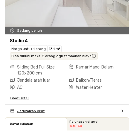
Sedang penuh
Studio A
Harga untuk 1 orang
13.1 m²
Bisa dihuni maks. 2 orang dgn tambahan biaya
Sliding Bed Full Size
Kamar Mandi Dalam
120x200 cm
Jendela arah luar
Balkon/Teras
AC
Water Heater
Lihat Detail
Jadwalkan Visit
Pelunasan di awal
Bayar bulanan
s.d. -3%