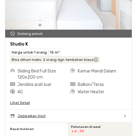
Sedang penuh
Studio K
Harga untuk 1 orang
15 m²
Bisa dihuni maks. 2 orang dgn tambahan biaya
Sliding Bed Full Size
Kamar Mandi Dalam
120x200 cm
Jendela arah luar
Balkon/Teras
AC
Water Heater
Lihat Detail
Jadwalkan Visit
Pelunasan di awal
Bayar bulanan
s.d. -3%