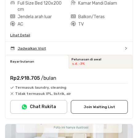
Full Size Bed 120x200
Kamar Mandi Dalam
cm
Jendela arah luar
Balkon/Teras
AC
TV
Lihat Detail
Jadwalkan Visit
Pelunasan di awal
Bayar bulanan
s.d. -3%
Rp2.918.705
/bulan
Termasuk laundry, cleaning
Tidak termasuk IPL, listrik, air
Chat Rukita
Join Waiting List