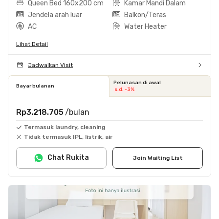
Queen Bed 160x200 cm
Kamar Mandi Dalam
Jendela arah luar
Balkon/Teras
AC
Water Heater
Lihat Detail
Jadwalkan Visit
Pelunasan di awal
Bayar bulanan
s.d. -3%
Rp3.218.705
/bulan
Termasuk laundry, cleaning
Tidak termasuk IPL, listrik, air
Chat Rukita
Join Waiting List