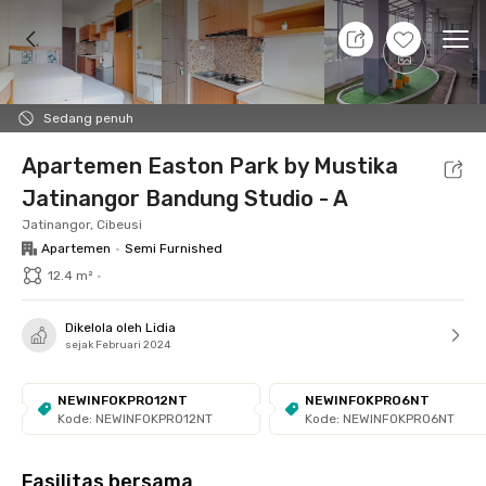
10 Agt 26 - Belum tahu
+
22
Ope
Foto
Fasilitas bersama
Lokasi
Unit
Aturan 
Sedang penuh
Apartemen Easton Park by Mustika
Jatinangor Bandung Studio - A
Jatinangor, Cibeusi
Apartemen
•
Semi Furnished
12.4 m²
•
Dikelola oleh Lidia
sejak Februari 2024
NEWINFOKPRO12NT
NEWINFOKPRO6NT
Kode: NEWINFOKPRO12NT
Kode: NEWINFOKPRO6NT
Fasilitas bersama