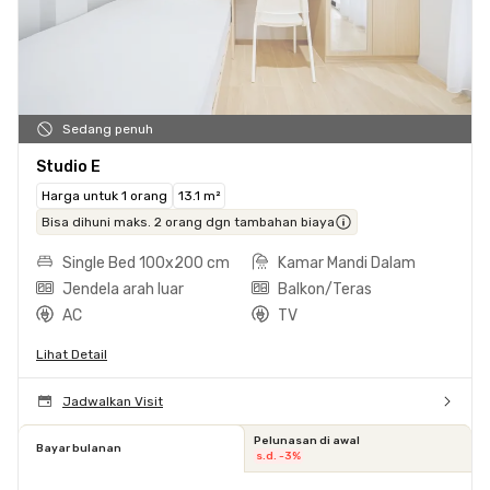
Sedang penuh
Studio E
Harga untuk 1 orang
13.1 m²
Bisa dihuni maks. 2 orang dgn tambahan biaya
Single Bed 100x200 cm
Kamar Mandi Dalam
Jendela arah luar
Balkon/Teras
AC
TV
Lihat Detail
Jadwalkan Visit
Pelunasan di awal
Bayar bulanan
s.d. -3%