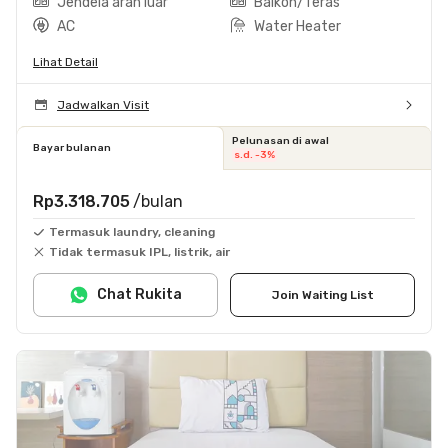
Jendela arah luar
Balkon/Teras
AC
Water Heater
Lihat Detail
Jadwalkan Visit
Pelunasan di awal
Bayar bulanan
s.d. -3%
Rp3.318.705
/bulan
Termasuk laundry, cleaning
Tidak termasuk IPL, listrik, air
Chat Rukita
Join Waiting List