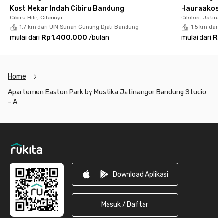
cleaning, kolam renang, hingga gym yang bisa kamu gunakan.
Kost Mekar Indah Cibiru Bandung
Hauraakos
Cibiru Hilir, Cileunyi
Cileles, Jati
Kamu pun bisa menggunakan area parkirnya apabila membawa
1.7 km dari UIN Sunan Gunung Djati Bandung
1.5 km dar
membawa kendaraan pribadi serta keamanan juga sudah
mulai dari
Rp1.400.000
/
bulan
mulai dari
R
terjamin karena dilengkapi CCTV dan tim security. Lengkap
banget, kan? Yuk, online booking dan sewa apartemen Bandung
ini sekarang juga!
Home
Apartemen Easton Park by Mustika Jatinangor Bandung Studio
- A
Footer
Download Aplikasi
Masuk / Daftar