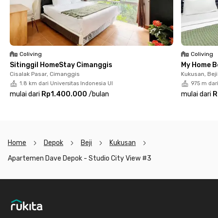
Coliving
Coliving
Sitinggil HomeStay Cimanggis
My Home B
Cisalak Pasar, Cimanggis
Kukusan, Beji
1.8 km dari Universitas Indonesia UI
975 m dari
mulai dari
Rp1.400.000
/
bulan
mulai dari
R
Home
Depok
Beji
Kukusan
Apartemen Dave Depok - Studio City View #3
Footer