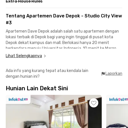
Extra House Rules
Tentang Apartemen Dave Depok - Studio City View
#3
Apartemen Dave Depok adalah salah satu apartemen dengan
lokasi terbaik di Depok bagi yang ingin tinggal di pusat kota
Depok dekat kampus dan mall. Berlokasi hanya 20 menit
berkendara menuju Universitas Indonesia, 10 menit ke Margo
City Mall, 16 menit ke Depok Town Square, dan 15 menit ke
Lihat Selengkapnya
Stasiun Pondok Cina memudahkan kamu untuk beraktivitas di
sekitar area Margonda.
Ada info yang kurang tepat atau kendala lain
Laporkan
dengan hunian ini?
Dengan Rukita, kamu bisa menyewa Apartemen Dave Depok -
Studio City View #3 yang sudah fully furnished dilengkapi
Hunian Lain Dekat Sini
kamar mandi yang nyaman. Kamu juga dapat menikmati
berbagai fasilitas gedung lainnya, sebut saja kolam renang,
fitness center, dan lift di lobby apartemen.
Segera pesan unit apartemen impianmu di aplikasi Rukita!