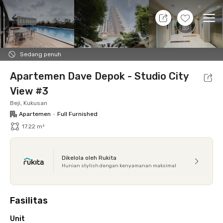
10 Agt 26 - Belum tahu
+
23
Ope
Foto
Fasilitas bersama
Lokasi
Aturan Tambahan
Sedang penuh
Apartemen Dave Depok - Studio City
View #3
Beji, Kukusan
Apartemen
•
Full Furnished
17.22 m²
Dikelola oleh Rukita
Hunian stylish dengan kenyamanan maksimal
Fasilitas
Unit