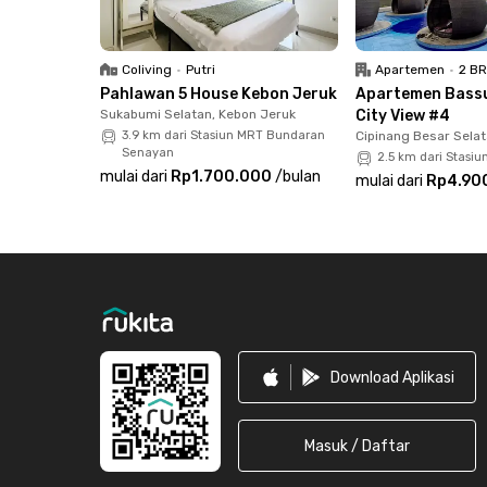
Shopping Avenue dan 2 menit dari Tokopedia To
karena lokasi apartemen yang dekat ke mana-
Note: Tagihan sewa bulanan tidak termasuk biaya
Coliving
•
Putri
Apartemen
•
2 B
Pahlawan 5 House Kebon Jeruk
Apartemen Bassu
Sukabumi Selatan, Kebon Jeruk
City View #4
3.9 km dari Stasiun MRT Bundaran
Cipinang Besar Selat
Senayan
2.5 km dari Stasi
mulai dari
Rp1.700.000
/
bulan
mulai dari
Rp4.90
Footer
Download Aplikasi
Masuk / Daftar