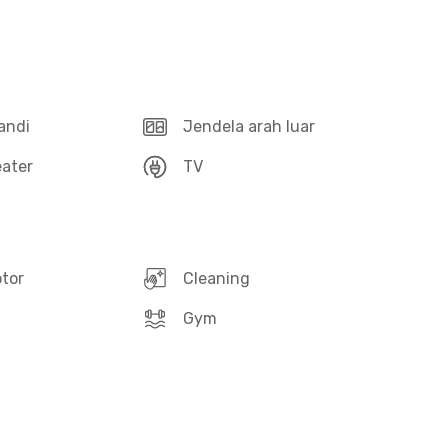
andi
Jendela arah luar
ater
TV
otor
Cleaning
Gym