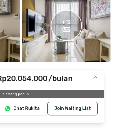
+
12
Rp20.054.000
/bulan
Termasuk IPL, laundry, cleaning
Sedang penuh
Chat Rukita
Join Waiting List