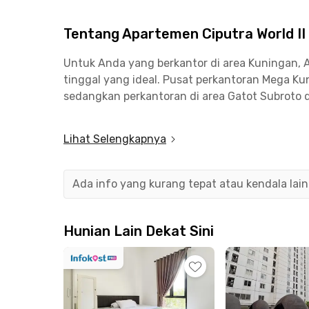
Tentang Apartemen Ciputra World II
Untuk Anda yang berkantor di area Kuningan, 
tinggal yang ideal. Pusat perkantoran Mega Kun
sedangkan perkantoran di area Gatot Subroto d
Unit Apartemen Ciputra World II 2BR Orchard Fl
Lihat Selengkapnya
lengkap. Bagi Anda yang senang berolahraga, 
serta lapangan basket, tenis, dan badminton.
Ada info yang kurang tepat atau kendala lai
Tersedia pula area BBQ untuk Anda bersantai 
Nggak punya waktu untuk cuci baju dan bersih
jasa laundry dan pembersihan kamar gratis.
Hunian Lain Dekat Sini
Sudah fully furnished dengan AC dan Wi-Fi, j
Selatan ini, nggak perlu membawa banyak bara
Berlokasi strategis, apartemen mewah di Jakart