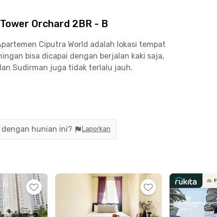
 Tower Orchard 2BR - B
Apartemen Ciputra World adalah lokasi tempat
ingan bisa dicapai dengan berjalan kaki saja,
an Sudirman juga tidak terlalu jauh.
oor 13-A juga didukung oleh fasilitas yang sangat
apartemen ini menyediakan kolam renang, gym,
n dengan hunian ini?
Laporkan
bersama teman sambil santap bakar-bakaran.
-bersih? Tenang, apartemen ini juga menyediakan
ika Anda sewa apartemen bulanan di Jakarta
F
ng saat pindahan.
a Selatan ini hanya berjarak 3 menit dari Lotte