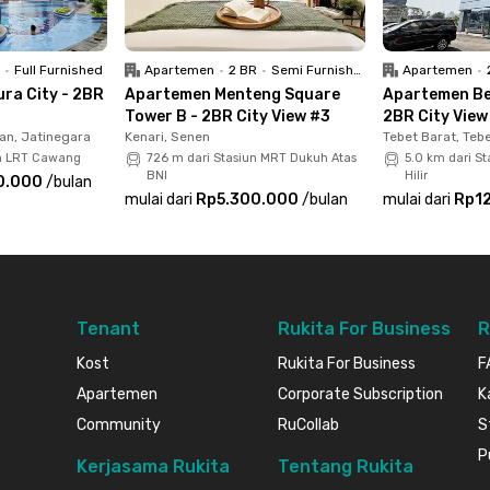
wer, lho. Mobilitas jadi mudah dan hemat waktu
mana!
 listrik dan air.
R
•
Full Furnished
Apartemen
•
2 BR
•
Semi Furnished
Apartemen
•
ra City - 2BR
Apartemen Menteng Square
Apartemen Bel
Tower B - 2BR City View #3
2BR City View
an, Jatinegara
Kenari, Senen
Tebet Barat, Teb
un LRT Cawang
726 m dari Stasiun MRT Dukuh Atas
5.0 km dari S
BNI
Hilir
0.000
/
bulan
mulai dari
Rp5.300.000
/
bulan
mulai dari
Rp1
Tenant
Rukita For Business
R
Kost
Rukita For Business
F
Apartemen
Corporate Subscription
K
Community
RuCollab
S
P
Kerjasama Rukita
Tentang Rukita