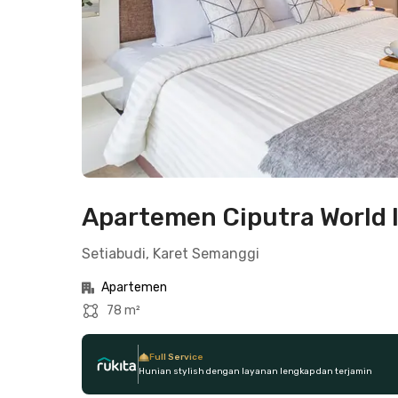
Apartemen Ciputra World I
Setiabudi, Karet Semanggi
Apartemen
78 m²
Full Service
Hunian stylish dengan layanan lengkap dan terjamin