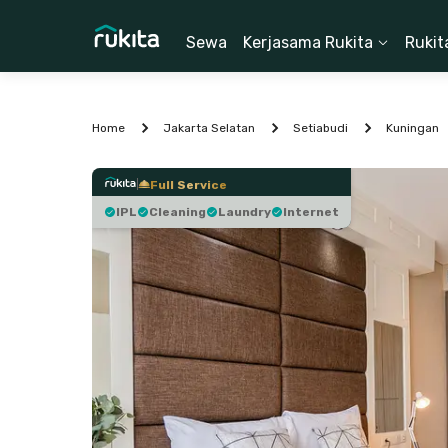
Sewa
Kerjasama Rukita
Rukit
Home
Jakarta Selatan
Setiabudi
Kuningan
Full Service
IPL
Cleaning
Laundry
Internet