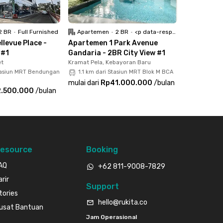
2 BR
•
Full Furnished
Apartemen
•
2 BR
•
<p data-responsive-font-size="paragraph">Full Furnished</p>
levue Place -
Apartemen 1 Park Avenue
 #1
Gandaria - 2BR City View #1
et
Kramat Pela, Kebayoran Baru
tasiun MRT Bendungan
1.1 km dari Stasiun MRT Blok M BCA
mulai dari
Rp41.000.000
/
bulan
2.500.000
/
bulan
esource
Booking
AQ
+62 811-9008-7829
arir
Support
tories
hello@rukita.co
usat Bantuan
Jam Operasional