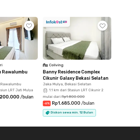
ri
Coliving
u Rawalumbu
Banny Residence Complex
Cikunir Galaxy Bekasi Selatan
, Rawalumbu
Jaka Mulya, Bekasi Selatan
asiun LRT Jati Mulya
1.1 km dari Stasiun LRT Cikunir 2
.200.000
/
bulan
mulai dari
Rp1.800.000
Rp1.685.000
/
bulan
-
6
%
Diskon sewa min. 12 Bulan