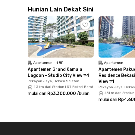
Lokasi Apartemen Centerpoint Bekasi cuma 8 
untuk berkomuter ke Jakarta, Bogor, Depok, h
Hunian Lain Dekat Sini
Mulya berjarak 21 menit dari apartemen Bekasi i
menjadi mall terdekat dari Apartemen Centerpo
atau hangout. Yuk, booking sekarang!
Apartemen
•
1 BR
Apartemen
Apartemen Grand Kamala
Apartemen Paku
Lagoon - Studio City View #4
Residence Bekasi
Pekayon Jaya, Bekasi Selatan
View #1
1.3 km dari Stasiun LRT Bekasi Barat
Pekayon Jaya, Bekas
mulai dari
Rp3.300.000
/
bulan
431 m dari Stasiun
mulai dari
Rp4.60
Footer