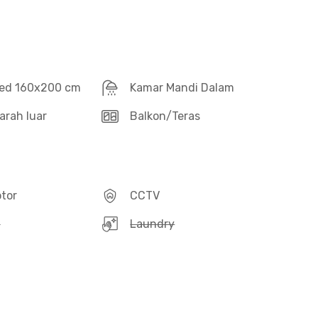
ed 160x200 cm
Kamar Mandi Dalam
arah luar
Balkon/Teras
otor
CCTV
g
Laundry