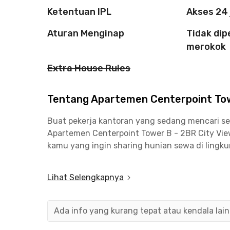
Ketentuan IPL
Akses 24
Aturan Menginap
Tidak di
merokok
Extra House Rules
Tentang Apartemen Centerpoint Tow
Buat pekerja kantoran yang sedang mencari s
Apartemen Centerpoint Tower B - 2BR City View
kamu yang ingin sharing hunian sewa di lingk
Apartemen Centerpoint Tower B - 2BR City Vie
Lihat Selengkapnya
dengan dua kamar tidur berjendela dengan TV, 
kulkas, hingga meja makan. Fasilitas gedung A
musala, laundry coin, serta playground dan s
Ada info yang kurang tepat atau kendala lai