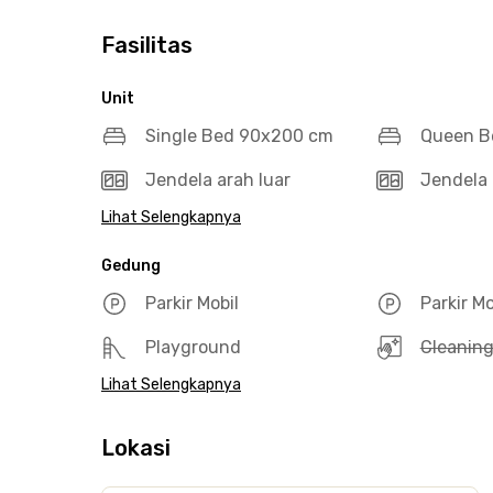
Fasilitas
Unit
Single Bed 90x200 cm
Queen B
Jendela arah luar
Jendela 
Lihat Selengkapnya
Gedung
Parkir Mobil
Parkir M
Playground
Cleanin
Lihat Selengkapnya
Lokasi