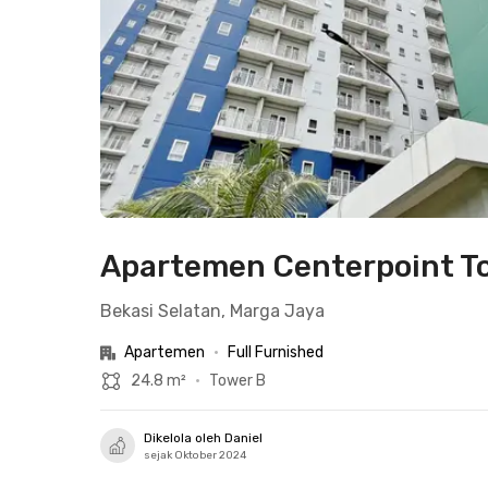
Apartemen Centerpoint To
Bekasi Selatan, Marga Jaya
Apartemen
•
Full Furnished
24.8 m²
•
Tower B
Dikelola oleh Daniel
sejak Oktober 2024