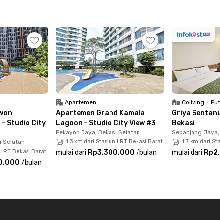
menit dari Stasiun Bekasi yang memudahkanmu
ingga Tangerang. Sementara Stasiun LRT Jati
ni. Bekasi Cyber Park berjarak 7 menit jalan kaki
int Bekasi. Nggak repot, deh, kalau mau jajan
Apartemen
Coliving
•
Put
won
Apartemen Grand Kamala
Griya Sentan
 - Studio City
Lagoon - Studio City View #3
Bekasi
Pekayon Jaya, Bekasi Selatan
Sepanjang Jaya
i Selatan
1.3 km dari Stasiun LRT Bekasi Barat
1.7 km dari St
 LRT Bekasi Barat
mulai dari
Rp3.300.000
/
bulan
mulai dari
Rp2
0.000
/
bulan