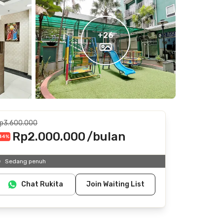
+
26
p3.600.000
Rp2.000.000
/bulan
44
%
Termasuk IPL
Sedang penuh
Tidak termasuk listrik, air
Chat Rukita
Join Waiting List