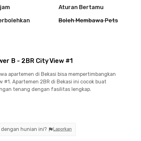
 jam
Aturan Bertamu
perbolehkan
Boleh Membawa Pets
er B - 2BR City View #1
ewa apartemen di Bekasi bisa mempertimbangkan
 #1. Apartemen 2BR di Bekasi ini cocok buat
ungan tenang dengan fasilitas lengkap.
w #1 menyediakan unit yang sudah berfurnitur
AC, serta kitchen set, alat masak dan makan,
partemen Centerpoint Bekasi meliputi minimarket,
wimming pool yang berada di Tower C.
n dengan hunian ini?
Laporkan