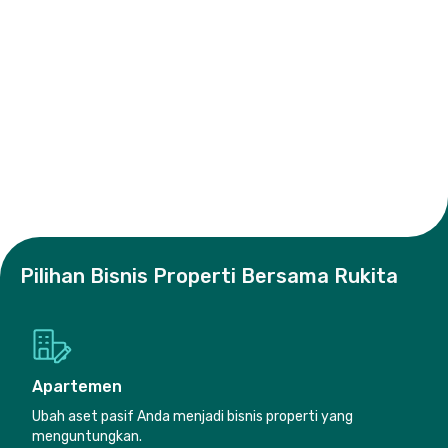
properti saya dengan
Rukita yang 
diberikan eksposur dari
baik, jadi saya bisa
dan kredibel s
sisi media sosial dan
fokus
membantu da
iklan, kami juga
mengembangkan
mendapatkan 
menerima report
bisnis saya yang lain.
dengan cepat 
sehingga kami bisa
mudah, menin
belajar seperti apa sih
omset serta p
animo nya pencari
properti saya,
kosan.
saya sangat p
Pilihan Bisnis Properti Bersama Rukita
Apartemen
Ubah aset pasif Anda menjadi bisnis properti yang
menguntungkan.