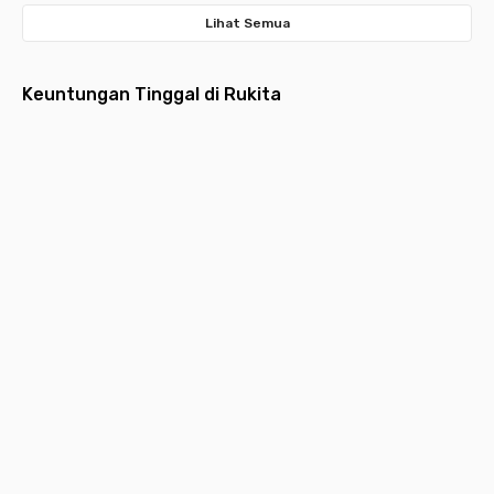
Lihat Semua
Keuntungan Tinggal di Rukita
Fully
Layanan
Pembayaran
Aplikasi
Desain
Furnished
Menyeluruh
Bulanan
Multifungsi
Estetik
Hunian
Pembersihan
Lebih ringan
Request
Hunian
dilengkapi
kamar,
dengan
layanan,
idaman
furniture
laundry,
pembayaran
kebutuhan
yang