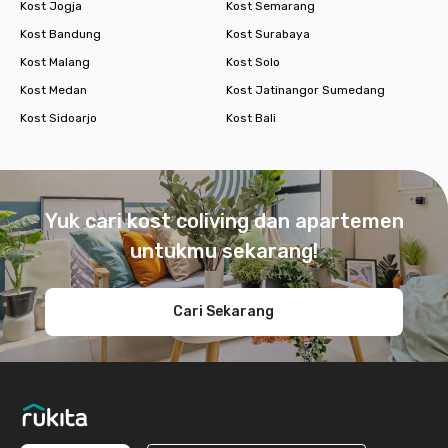
Kost Jogja
Kost Semarang
Kost Bandung
Kost Surabaya
Kost Malang
Kost Solo
Kost Medan
Kost Jatinangor Sumedang
Kost Sidoarjo
Kost Bali
Footer
Yuk cari kost coliving dan apartemen
untukmu sekarang!
Cari Sekarang