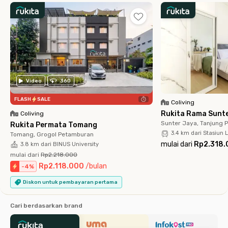
Video
360
FLASH
SALE
Coliving
Rukita Rama Sunt
Coliving
Sunter Jaya, Tanjung P
Rukita Permata Tomang
3.4 km dari Stasiun
Tomang, Grogol Petamburan
mulai dari
Rp2.318.
3.8 km dari BINUS University
mulai dari
Rp2.218.000
Rp2.118.000
/
bulan
-
4
%
Diskon untuk pembayaran pertama
Cari berdasarkan brand