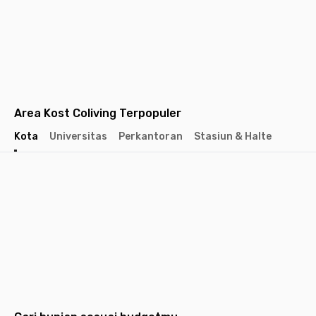
Area Kost Coliving Terpopuler
Kota
Universitas
Perkantoran
Stasiun & Halte
Jakarta
Jakarta
Jakarta
Barat
Selatan
Pusat
Tangerang
Bandung
Semarang
Surabaya
Yogyakarta
Solo
Malang
Medan
Dep