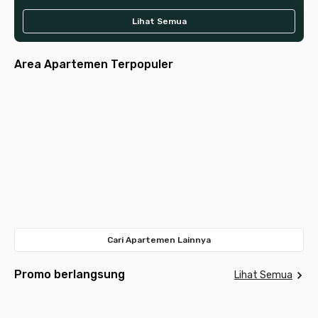
Lihat Semua
Area Apartemen Terpopuler
Jakarta
Jakarta
Jakarta
Tangerang
Jakarta
Selatan
Pusat
Tangerang
Surabaya
Bandung
Barat
Bekasi
Selatan
Depok
Timur
Meda
Cari Apartemen Lainnya
Promo berlangsung
Lihat Semua