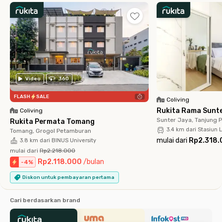
Video
360
FLASH
SALE
Coliving
Rukita Rama Sunt
Coliving
Sunter Jaya, Tanjung P
Rukita Permata Tomang
3.4 km dari Stasiun
Tomang, Grogol Petamburan
mulai dari
Rp2.318.
3.8 km dari BINUS University
mulai dari
Rp2.218.000
Rp2.118.000
/
bulan
-
4
%
Diskon untuk pembayaran pertama
Cari berdasarkan brand