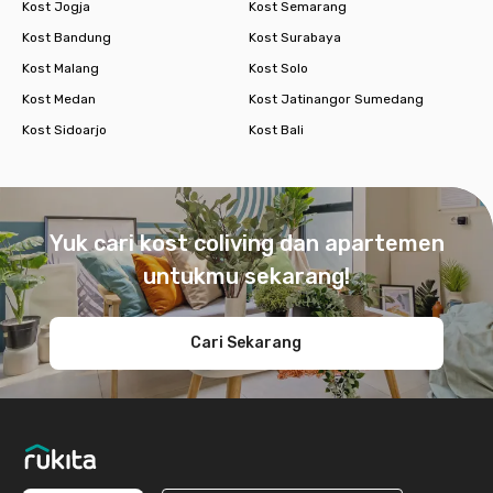
Kost Jogja
Kost Semarang
Kost Bandung
Kost Surabaya
Kost Malang
Kost Solo
Kost Medan
Kost Jatinangor Sumedang
Kost Sidoarjo
Kost Bali
Footer
Yuk cari kost coliving dan apartemen
untukmu sekarang!
Cari Sekarang