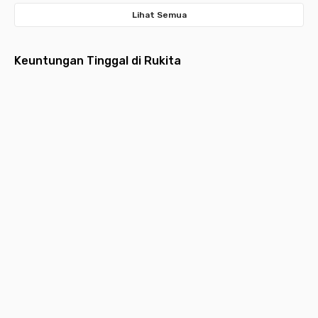
Lihat Semua
Keuntungan Tinggal di Rukita
Fully
Layanan
Pembayaran
Aplikasi
Desain
Furnished
Menyeluruh
Bulanan
Multifungsi
Estetik
Hunian
Pembersihan
Lebih ringan
Request
Hunian
dilengkapi
kamar,
dengan
layanan,
idaman
furniture
laundry,
pembayaran
kebutuhan
yang