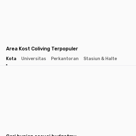
Area Kost Coliving Terpopuler
Kota
Universitas
Perkantoran
Stasiun & Halte
Jakarta
Jakarta
Jakarta
Barat
Selatan
Pusat
Tangerang
Bandung
Semarang
Surabaya
Yogyakarta
Solo
Malang
Medan
Dep