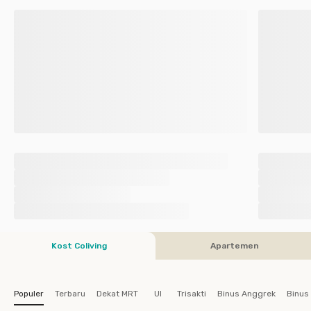
Kost Coliving
Apartemen
Populer
Terbaru
Dekat MRT
UI
Trisakti
Binus Anggrek
Binus