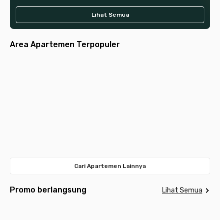
Lihat Semua
Area Apartemen Terpopuler
Jakarta
Jakarta
Jakarta
Tangerang
Jakarta
Selatan
Pusat
Tangerang
Surabaya
Bandung
Barat
Bekasi
Selatan
Depok
Timur
Meda
Cari Apartemen Lainnya
Promo berlangsung
Lihat Semua